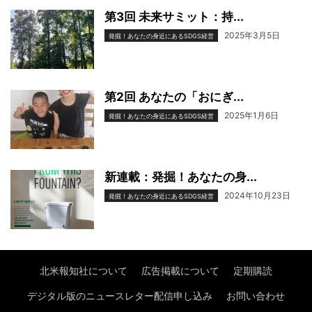
第3回 未来サミット：持...
2025年3月5日
発掘！あなたの身近にあるSDGS経営
第2回 あなたの「おにぎ...
2025年1月6日
発掘！あなたの身近にあるSDGS経営
新連載：発掘！あなたの身...
2024年10月23日
発掘！あなたの身近にあるSDGS経営
北米報知社について
広告掲載について
定期購読
デジタル版のニュースレター配信申し込み
お問い合わせ