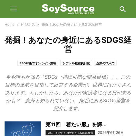
Home
ビジネス
発掘！あなたの身近にあるSDGs経営
発掘！あなたの身近にあるSDGS経
営
SEO対策でオンライン集客
シアトル駐在員日誌
企業のIT入門
機械翻訳達人への道
発掘！あなたの身近にあるSDGS経営
今や誰もが知る「SDGs（持続可能な開発目標）」。この
通訳・翻訳の現場から見えるアメリカ文化
目標の達成を目指して経営する企業が、世界にはたくさん
あります。もしかしたら、あなたが実践者になる日が来る
かも？ 意外と知られていない、身近にあるSDGs経営を
紹介します。
第11回「着たい服」を諦...
2026年6月26日
発掘！あなたの身近にあるSDGS経営