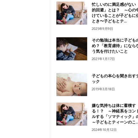
忙しいのに満足感がない
的回避」とは？ ～心の
けていることが子どもに
とき〜子どもとテ...
2025年9月9日
その勉強は本当に子ども
め？「教育虐待」になら
う気を付けたいこと
2021年1月17日
子どもの本心を聞き出す
ック
2019年3月18日
嫌な気持ちは体に蓄積す
る！？ ～神経系をコン
ルする「ソマティック」
～子どもとティーンのこ..
2024年10月12日