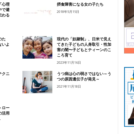
「心理
摂食障害になる女の子たち
中で避
2018年5月15日
伝わる
のた
現代の「奴隷制」、日米で見え
ないよ
てきた子どもの人身取引・性加
害の闇〜子どもとティーンのこ
ころ育て
2023年11月16日
テクニ
うつ病は心の弱さではない～う
つの原因遺伝子が発見～
2021年11月18日
トロー
の活用
.