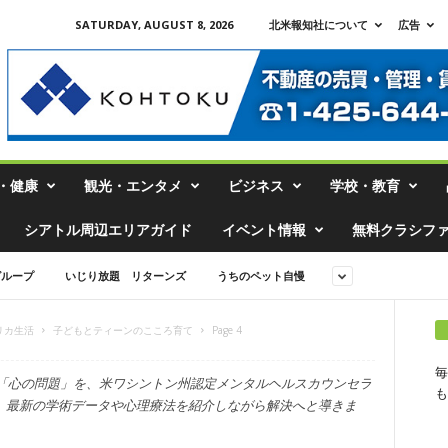
SATURDAY, AUGUST 8, 2026
北米報知社について
広告
・健康
観光・エンタメ
ビジネス
学校・教育
シアトル周辺エリアガイド
イベント情報
無料クラシフ
グループ
いじり放題 リターンズ
うちのペット自慢
リカ生活
子どもとティーンのこころ育て
Page 4
毎
「心の問題」を、米ワシントン州認定メンタルヘルスカウンセラ
も
さんが、最新の学術データや心理療法を紹介しながら解決へと導きま