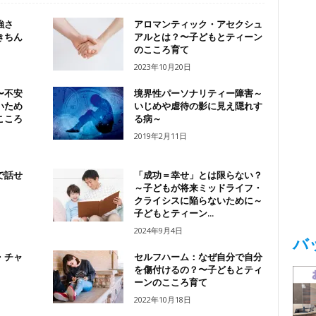
の強さ
アロマンティック・アセクシュ
きちん
アルとは？〜子どもとティーン
のこころ育て
2023年10月20日
〜不安
境界性パーソナリティー障害～
いため
いじめや虐待の影に見え隠れす
こころ
る病～
2019年2月11日
で話せ
「成功＝幸せ」とは限らない？
～子どもが将来ミッドライフ・
クライシスに陥らないために～
子どもとティーン...
2024年9月4日
バ
・チャ
セルフハーム：なぜ自分で自分
を傷付けるの？〜子どもとティ
ーンのこころ育て
2022年10月18日