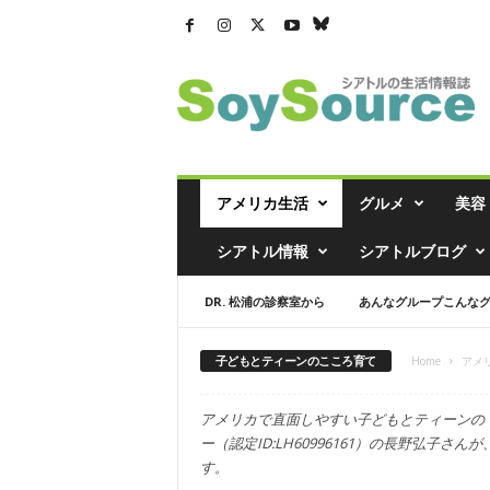
シ
ア
ト
ル
の
生
活
アメリカ生活
グルメ
美容
情
報
シアトル情報
シアトルブログ
誌
「
DR. 松浦の診察室から
あんなグループこんな
ソ
イ
ソ
子どもとティーンのこころ育て
Home
アメ
ー
ス
アメリカで直面しやすい子どもとティーンの
」
ー（認定ID:LH60996161）の長野弘子
す。