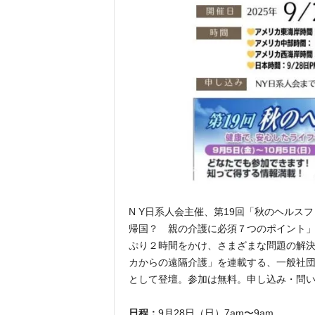
N Y日系人会主催、第19回「秋のヘル
帰国？ 親の介護に必須７つのポイント」
ぷり２時間をかけ、さまざまな問題の解
カからの遠隔介護」を連載する、
一般社団
として登壇。参加は無料。申し込み・問
日程：
9月28日（日）7am〜9am