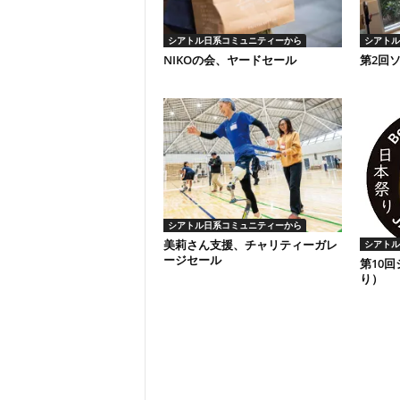
シアトル日系コミュニティーから
シアトル
NIKOの会、ヤードセール
第2回
シアトル日系コミュニティーから
美莉さん支援、チャリティーガレ
シアトル
ージセール
第10
り）