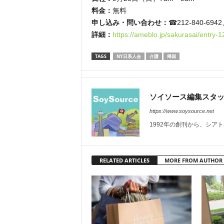
料金：
無料
申し込み・問い合わせ：
☎︎212-840-694
詳細：
https://ameblo.jp/sakurasai/entry
TAGS
NY日系人会
介護
帰国
ソイソース編集スタ
https://www.soysource.net
1992年の創刊から、シア
RELATED ARTICLES
MORE FROM AUTHOR