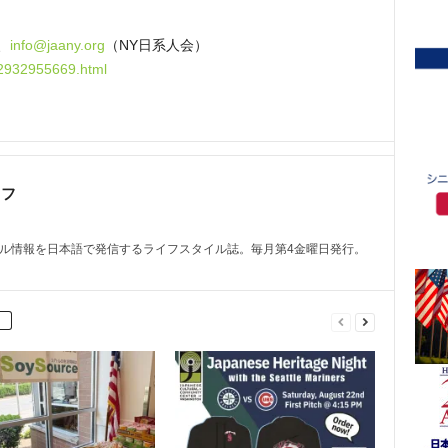
2、
info@jaany.org
（NY日系人会）
-12932955669.html
ッフ
トル情報を日本語で発信するライフスタイル誌。毎月第4金曜日発行。