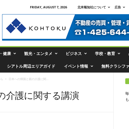
FRIDAY, AUGUST 7, 2026
北米報知社について
広告
・健康
観光・エンタメ
ビジネス
学校・教育
シアトル周辺エリアガイド
イベント情報
無料クラシフ
から
日本への帰国と親の介護に関...
の介護に関する講演
毎
も