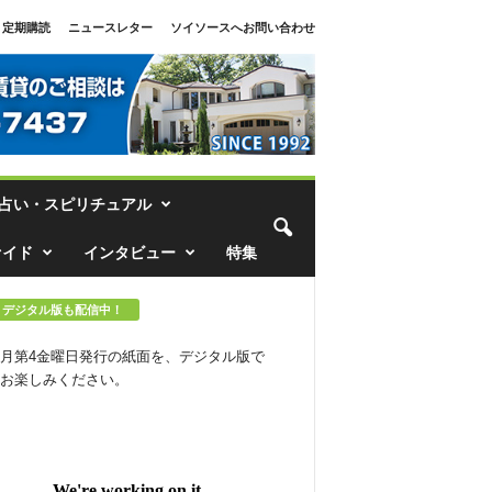
定期購読
ニュースレター
ソイソースへお問い合わせ
占い・スピリチュアル
ァイド
インタビュー
特集
デジタル版も配信中！
月第4金曜日発行の紙面を、デジタル版で
お楽しみください。