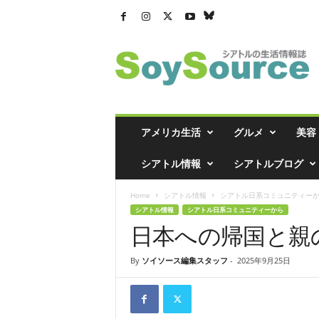
シ
ア
ト
ル
の
生
活
アメリカ生活
グルメ
美容
情
報
シアトル情報
シアトルブログ
誌
「
Home
シアトル情報
シアトル日系コミュニティー
ソ
シアトル情報
シアトル日系コミュニティーから
イ
日本への帰国と親
ソ
ー
ス
By
ソイソース編集スタッフ
-
2025年9月25日
」