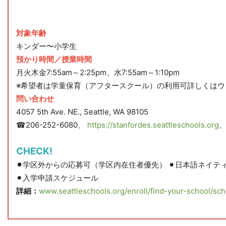
対象年齢
キンダー〜小学生
預かり時間／授業時間
月火木金7:55am～2:25pm、水7:55am～1:10pm
※希望者は学童保育（アフタースクール）の利用可詳しくはウ
問い合わせ
4057 5th Ave. NE., Seattle, WA 98105
☎︎206-252-6080、
https://stanfordes.seattleschools.org
CHECK!
⚫︎
学区外からの応募可（学区内在住者優先） ⚫︎日本語ネイテ
⚫︎入学申請スケジュール
詳細：
www.seattleschools.org/enroll/find-your-school/sc