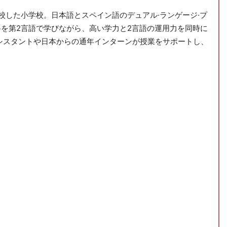
開校した小学校。日本語とスペイン語のデュアル·ランゲージ·プ
科を第2言語で学びながら、高い学力と2言語の運用力を同時に
シスタントや日本からの通年インターンが授業をサポートし、