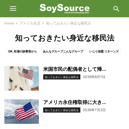
Home
アメリカ生活
知っておきたい身近な移民法
知っておきたい身近な移民法
DR. 松浦の診察室から
あんなグループこんなグループ
いじり放題 リターンズ
うちのペット自慢
シアトルの知恵ノート
シアトル徒然 〜りんりん日記より〜
みやこのあなたのお役割に拍手
ゆる〜くSDGSな消費者生活
人気のお店訪問
米国市民の配偶者として帰...
今から考える日本への永住帰国
化学者JJの就活日記
国際結婚あれこれ
2026年8月1日
知っておきたい身近な移民法
子どもとティーンのこころ育て
日本の親は大丈夫？ アメリカからの遠隔介護
知っておきたい身近な移民法
アメリカ永住権取得に大き...
2026年7月2日
知っておきたい身近な移民法