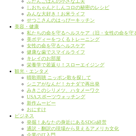
ふだんごはんの小さな工夫
しおちゃんとしんコロの秘密のレシピ
みんな大好き！お米ライフ
せつこさんのはっぴーキッチン
美容・健康
私たちの命を守るヘルスケア（旧・女性の命を守
美ボディーをつくるトレーニング
女性の命を守るヘルスケア
健康な歯でスマイルライフ
キレイのお部屋
栄養学で若返り！スローエイジング
観光・エンタメ
晴歌雨聴 ニッポン歌を探して
シニアがなんだ！カナダで再出発
みきこのシリメツ、ハタメーワク
USAスポーツウォッチング
新作ムービー
おにすけ
ビジネス
発掘！あなたの身近にあるSDGs経営
通訳・翻訳の現場から見えるアメリカ文化
企業のIT入門