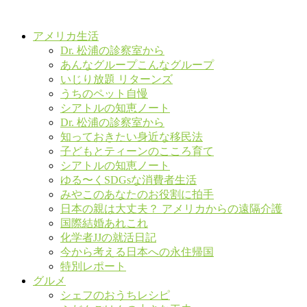
アメリカ生活
Dr. 松浦の診察室から
あんなグループこんなグループ
いじり放題 リターンズ
うちのペット自慢
シアトルの知恵ノート
Dr. 松浦の診察室から
知っておきたい身近な移民法
子どもとティーンのこころ育て
シアトルの知恵ノート
ゆる〜くSDGsな消費者生活
みやこのあなたのお役割に拍手
日本の親は大丈夫？ アメリカからの遠隔介護
国際結婚あれこれ
化学者JJの就活日記
今から考える日本への永住帰国
特別レポート
グルメ
シェフのおうちレシピ