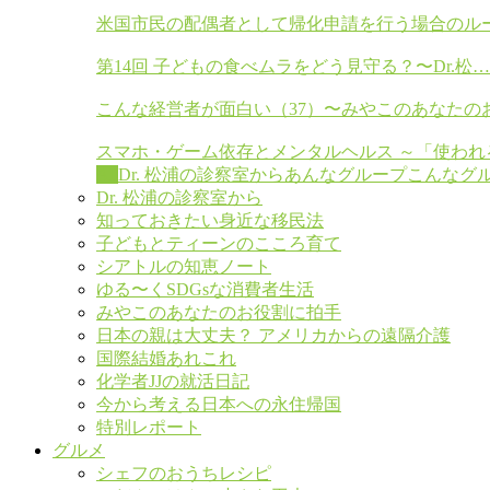
米国市民の配偶者として帰化申請を行う場合のル
第14回 子どもの食べムラをどう見守る？〜Dr.松…
こんな経営者が面白い（37）〜みやこのあなたの
スマホ・ゲーム依存とメンタルヘルス ～「使われ
All
Dr. 松浦の診察室から
あんなグループこんなグ
Dr. 松浦の診察室から
知っておきたい身近な移民法
子どもとティーンのこころ育て
シアトルの知恵ノート
ゆる〜くSDGsな消費者生活
みやこのあなたのお役割に拍手
日本の親は大丈夫？ アメリカからの遠隔介護
国際結婚あれこれ
化学者JJの就活日記
今から考える日本への永住帰国
特別レポート
グルメ
シェフのおうちレシピ