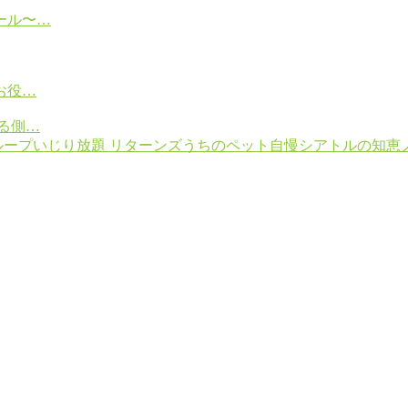
ール〜…
お役…
る側…
ループ
いじり放題 リターンズ
うちのペット自慢
シアトルの知恵