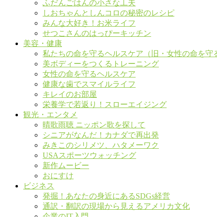
ふだんごはんの小さな工夫
しおちゃんとしんコロの秘密のレシピ
みんな大好き！お米ライフ
せつこさんのはっぴーキッチン
美容・健康
私たちの命を守るヘルスケア（旧・女性の命を守
美ボディーをつくるトレーニング
女性の命を守るヘルスケア
健康な歯でスマイルライフ
キレイのお部屋
栄養学で若返り！スローエイジング
観光・エンタメ
晴歌雨聴 ニッポン歌を探して
シニアがなんだ！カナダで再出発
みきこのシリメツ、ハタメーワク
USAスポーツウォッチング
新作ムービー
おにすけ
ビジネス
発掘！あなたの身近にあるSDGs経営
通訳・翻訳の現場から見えるアメリカ文化
企業のIT入門