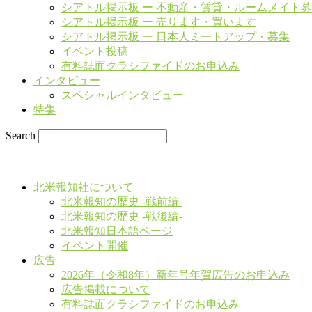
シアトル掲示板 ー 不動産・賃貸・ルームメイト
シアトル掲示板 ー 売ります・買います
シアトル掲示板 ー 日本人ミートアップ・募集
イベント投稿
有料誌面クラシファイドのお申込み
インタビュー
スペシャルインタビュー
特集
Search
北米報知社について
北米報知の歴史 -戦前編-
北米報知の歴史 -戦後編-
北米報知日本語ページ
イベント開催
広告
2026年（令和8年）新年号年賀広告のお申込み
広告掲載について
有料誌面クラシファイドのお申込み