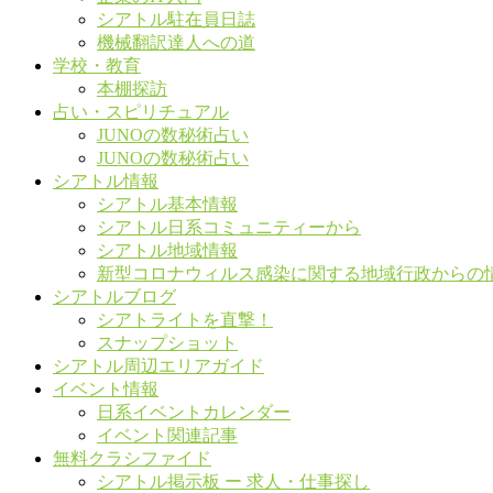
シアトル駐在員日誌
機械翻訳達人への道
学校・教育
本棚探訪
占い・スピリチュアル
JUNOの数秘術占い
JUNOの数秘術占い
シアトル情報
シアトル基本情報
シアトル日系コミュニティーから
シアトル地域情報
新型コロナウィルス感染に関する地域行政からの
シアトルブログ
シアトライトを直撃！
スナップショット
シアトル周辺エリアガイド
イベント情報
日系イベントカレンダー
イベント関連記事
無料クラシファイド
シアトル掲示板 ー 求人・仕事探し