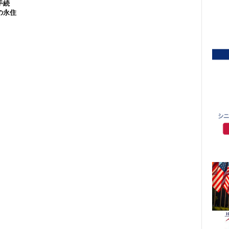
手続
の永住