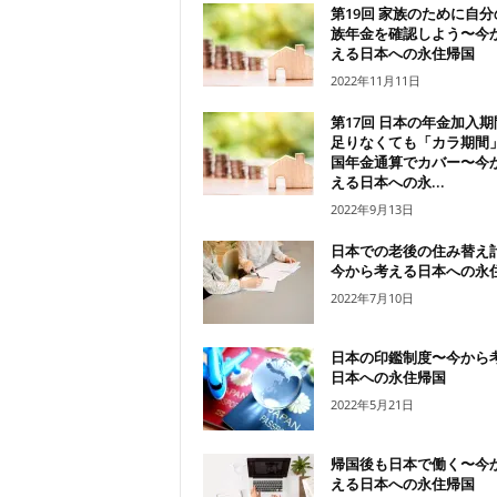
第19回 家族のために自分
族年金を確認しよう〜今
える日本への永住帰国
2022年11月11日
第17回 日本の年金加入期
足りなくても「カラ期間
国年金通算でカバー〜今
える日本への永...
2022年9月13日
日本での老後の住み替え
今から考える日本への永
2022年7月10日
日本の印鑑制度〜今から
日本への永住帰国
2022年5月21日
帰国後も日本で働く〜今
える日本への永住帰国