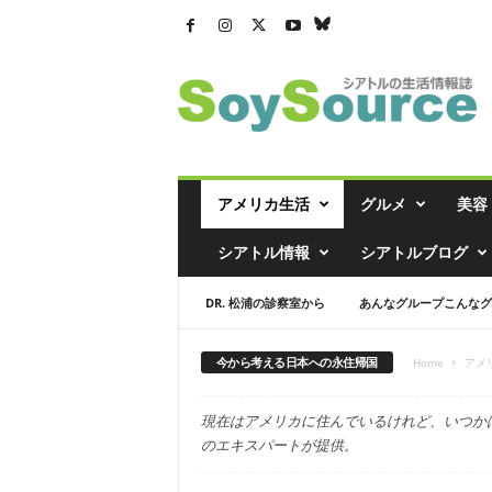
シ
ア
ト
ル
の
生
活
アメリカ生活
グルメ
美容
情
報
シアトル情報
シアトルブログ
誌
「
DR. 松浦の診察室から
あんなグループこんなグ
ソ
イ
ソ
今から考える日本への永住帰国
Home
アメ
ー
ス
現在はアメリカに住んでいるけれど、いつか
」
のエキスパートが提供。