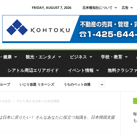
FRIDAY, AUGUST 7, 2026
北米報知社について
広告
・健康
観光・エンタメ
ビジネス
学校・教育
シアトル周辺エリアガイド
イベント情報
無料クラシフ
ループ
いじり放題 リターンズ
うちのペット自慢
リカ生活
今から考える日本への永住帰国
毎
は日本に戻りたい！ そんなあなたに役立つ知識を、日本帰国支援
も