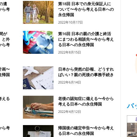
の遺
第18回 日本での身元保証人に
から考
ついて〜今から考える日本への
永住帰国
2022年10月17日
間が
第16回 日本の親の介護と終活
」と外
にまつわる相談先〜今から考え
から考
る日本への永住帰国
2022年8月15日
計画〜
日本から突然の訃報、どうすれ
住帰国
ばいい？親の死後の事務手続き
2022年6月14日
考える
老後の認知症に備える〜今から
バ
考える日本への永住帰国
2022年4月12日
から考
帰国後の確定申告〜今から考え
る日本への永住帰国