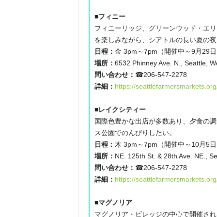
■フィニー
フィニーリッジ、グリーンウッド・エリ
を楽しみながら、シアトルの長い夏の夜
日程：
金 3pm～7pm（開催中～9月29
場所：
6532 Phinney Ave. N., Seattle, 
問い合わせ：
☎206-547-2278
詳細：
https://seattlefarmersmarkets.or
■レイクシティー
国際色豊かな出店が多数あり、夕食の調
ス公園でのんびりしたい。
日程：
木 3pm～7pm（開催中～10月5
場所：
NE. 125th St. & 28th Ave. NE., S
問い合わせ：
☎206-547-2278
詳細：
https://seattlefarmersmarkets.org
■マグノリア
マグノリア・ビレッジの中心で開催され