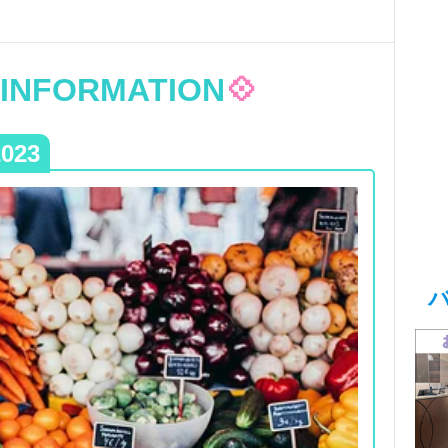
 INFORMATION
💠
023