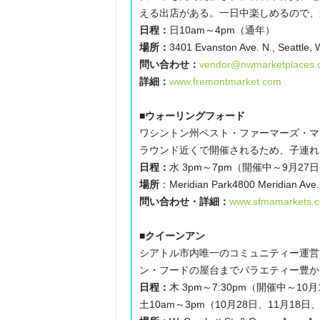
える出店がある。一日中楽しめるので、
日程：
日10am～4pm（通年）
場所：
3401 Evanston Ave. N., Seattle,
問い合わせ：
vendor@nwmarketplaces.
詳細：
www.fremontmarket.com
■ウォーリングフォード
ワシントン州ベスト・ファーマーズ・マ
ラウンド近くで開催されるため、子連れ
日程：
水 3pm～7pm（開催中～9月27
場所
：Meridian Park4800 Meridian Ave. 
問い合わせ・詳細：
www.sfmamarkets.co
■クイーンアン
シアトル市内唯一のコミュニティー運営
ン・フードの屋台までバラエティー豊か
日程：
木 3pm～7:30pm（開催中～10
土10am～3pm（10月28日、11月18日