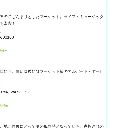
アのこぢんまりとしたマーケット。ライブ・ミュージック
を満喫！
日）
WA 98103
g/pfm
達にも。買い物後にはマーケット横のアルバート・デービ
日）
eattle, WA 98125
/lcfm
、地元住民にとって夏の風物詩となっている。
家族連れの