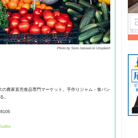
Photo by Somi Jaiswal on Unsplash
最大の農家直売食品専門マーケット。手作りジャム・食パン
る。
98105
g/udfm