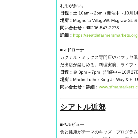
利用が多い。
日程：
土 10am～2pm（開催中～10月1
場所：
Magnolia VillageW. Mcgraw St. & 
問い合わせ：
☎206-547-2278
詳細：
https://seattlefarmersmarkets.or
■マドローナ
カクテル・ミックス専門店やヒマラヤ風
だ出店が楽しめる。料理実演、ライブ・
日程：
金 3pm～7pm（開催中～10月27
場所：
Martin Luther King Jr. Way & E. U
問い合わせ・詳細：
www.sfmamarkets.c
シアトル近郊
■ベルビュー
食と健康がテーマのキッズ・プログラム「P