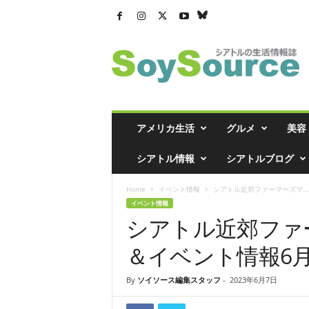
シ
ア
ト
ル
の
生
活
アメリカ生活
グルメ
美容
情
報
シアトル情報
シアトルブログ
誌
「
Home
イベント情報
シアトル近郊ファーマーズマ...
ソ
イベント情報
イ
シアトル近郊ファー
ソ
ー
＆イベント情報6
ス
」
By
ソイソース編集スタッフ
-
2023年6月7日