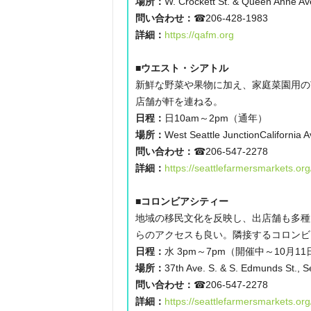
場所：
W. Crockett St. & Queen Anne Ave
問い合わせ：
☎206-428-1983
詳細：
https://qafm.org
■ウエスト・シアトル
新鮮な野菜や果物に加え、家庭菜園用の
店舗が軒を連ねる。
日程：
日10am～2pm（通年）
場所：
West Seattle JunctionCalifornia 
問い合わせ：
☎︎206-547-2278
詳細：
https://seattlefarmersmarkets.or
■コロンビアシティー
地域の移民文化を反映し、出店舗も多種
らのアクセスも良い。隣接するコロンビ
日程：
水 3pm～7pm（開催中～10月11
場所：
37th Ave. S. & S. Edmunds St., S
問い合わせ：
☎206-547-2278
詳細：
https://seattlefarmersmarkets.or