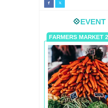
💠
EVENT
FARMERS MARKET 2