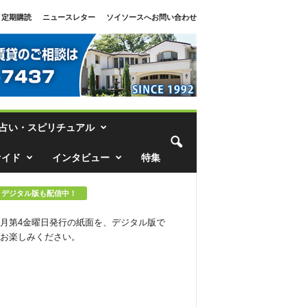
定期購読
ニュースレター
ソイソースへお問い合わせ
占い・スピリチュアル
ァイド
インタビュー
特集
デジタル版も配信中！
月第4金曜日発行の紙面を、デジタル版で
お楽しみください。