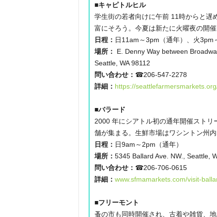
■キャピトルヒル
学生街の若者向けに午前 11時からと
富にそろう。今夏は新たに火曜夜の開催
日程：
日11am～3pm（通年）、火3pm
場所：
E. Denny Way between Broadway &
Seattle, WA 98112
問い合わせ：
☎206-547-2278
詳細：
https://seattlefarmersmarkets.or
■バラード
2000 年にシアトル初の通年開催ストリ
舗が集まる。生鮮市場はワシントン州内
日程：
日9am～2pm（通年）
場所：
5345 Ballard Ave. NW., Seattle,
問い合わせ：
☎206-706-0615
詳細：
www.sfmamarkets.com/visit-balla
■フリーモント
蚤の市も同時開催され、古着や雑貨、地