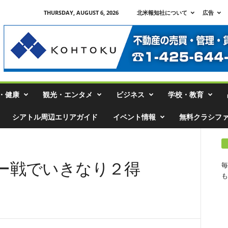
THURSDAY, AUGUST 6, 2026
北米報知社について
広告
・健康
観光・エンタメ
ビジネス
学校・教育
シアトル周辺エリアガイド
イベント情報
無料クラシフ
ー戦でいきなり２得
毎
も