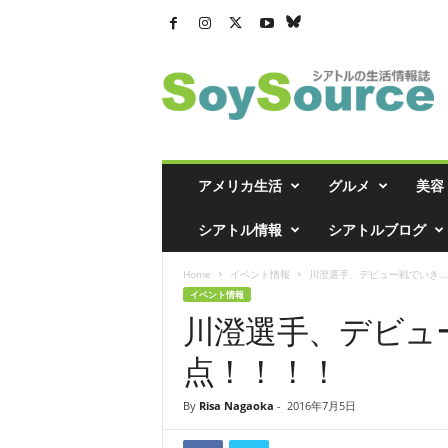
シ
ア
ト
ル
の
生
活
アメリカ生活
グルメ
美容
情
報
シアトル情報
シアトルブログ
誌
「
Home
イベント情報
川澄選手、デビュー戦でいき...
ソ
イベント情報
イ
川澄選手、デビュ
ソ
ー
点！！！！
ス
」
By
Risa Nagaoka
-
2016年7月5日