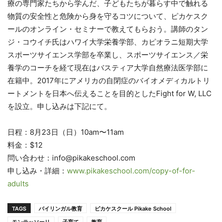
療の専門家たちから学んだ、子どもたちが暮らす中で触れる
物質の安全性と危険から身を守るコツについて、ピカケスク
ールのオンライン・セミナーで教えてもらおう。講師のタン
ジ・コウイチ氏はハワイ大学栄養学部、カピオラニ短期大学
スポーツサイエンス学部を卒業し、スポーツサイエンス／栄
養学のコーチを経て現在はバスティア大学自然療法医学部に
在籍中。2017年にアメリカの自閉症のバイオメディカルトリ
ートメントを日本へ伝えることを目的としたFight for W, LLC
を設立。申し込みは下記にて。
日程：8月23日（日）10am〜11am
料金：$12
問い合わせ：info@pikakeschool.com
申し込み・詳細：
www.pikakeschool.com/copy-of-for-
adults
TAGS
バイリンガル教育
ピカケスクール Pikake School