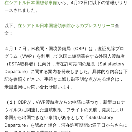
在シアトル日本国総領事館
から、4月22日に以下の情報がリリ
ースされました。
以下、
在シアトル日本国総領事館からのプレスリリース
全
文；
４月１７日，米税関・国境警備局（CBP）は，
査証免除プロ
グラム（VWP）
を利用して米国に短期滞在する外国人渡航者
（ESTA取得者）
に向け，滞在許可期間の延長（Satisfactory
Departure）に関する案内を発表しました。具体的な内容は下
記を参照ください。
手続きに際し御不明な点がある場合は，
米国当局にお問い合わせ願います。
（１）
CBPが，VWP渡航者からの申請に基づき，
新型コロナ
ウイルスに関連した渡航制限，フライトの欠航，
発病により
米国から出国できない事情があるとして「
Satisfactory
Departure」を認めた場合，
滞在許可期間の満了日からさらに