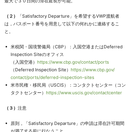
最大で３０日間の滞在延長が可能
。
（２）
「Satisfactory Departure」を希望するVWP渡航者
は，
パスポート番号を用意して以下の何れかに連絡するこ
と。
米税関・国境警備局（CBP）：
入国空港またはDeferred
Inspection Siteのオフィス
（入国空港）
https://www.cbp.gov/
contact/ports
（Deferred Inspection Site）
https://www.cbp.gov/
contact/ports/deferred-
inspection-sites
米市民権・移民局（USCIS）：コンタクトセンター（コン
タクトセンター）
https://www.uscis.
gov/contactcenter
（３）
注意
原則，「Satisfactory Departure」
の申請は滞在許可期間
が満了する前に行なうこと。