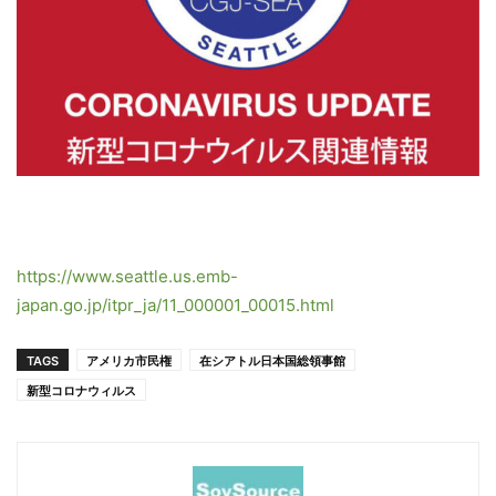
https://www.seattle.us.emb-
japan.go.jp/itpr_ja/11_000001_00015.html
TAGS
アメリカ市民権
在シアトル日本国総領事館
新型コロナウィルス