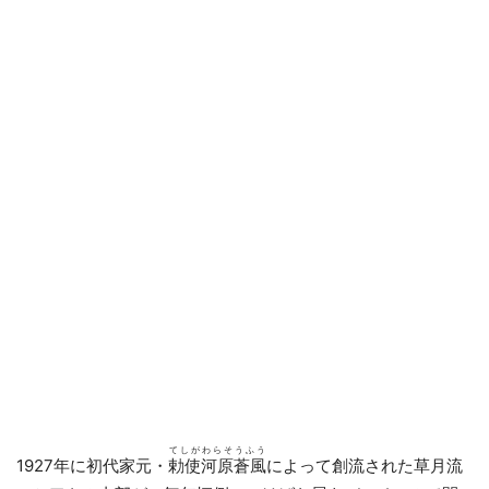
てしがわらそうふう
1927年に初代家元・
勅使河原蒼風
によって創流された草月流