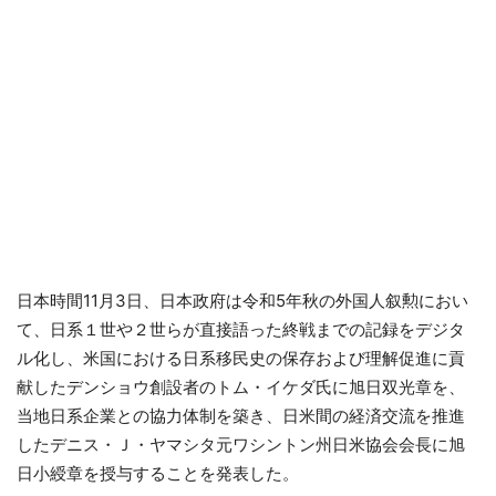
日本時間11月3日、日本政府は令和5年秋の外国人叙勲におい
て、日系１世や２世らが直接語った終戦までの記録をデジタ
ル化し、米国における日系移民史の保存および理解促進に貢
献したデンショウ創設者のトム・イケダ氏に旭日双光章を、
当地日系企業との協力体制を築き、日米間の経済交流を推進
したデニス・Ｊ・ヤマシタ元ワシントン州日米協会会長に旭
日小綬章を授与することを発表した。