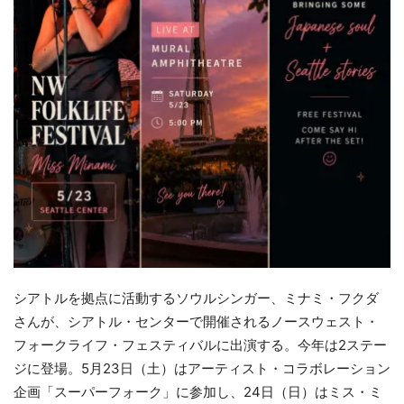
シアトルを拠点に活動するソウルシンガー、ミナミ・
フクダ
さんが、シアトル・センターで開催されるノースウェスト・
フォークライフ・フェスティバルに出演する。
今年は2ステー
ジに登場。5月23日（土）はアーティスト・
コラボレーション
企画「スーパーフォーク」に参加し、24日（
日）はミス・ミ