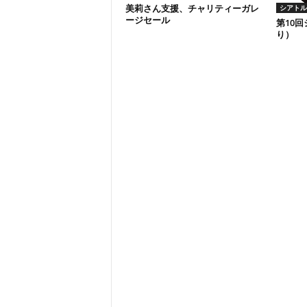
美莉さん支援、チャリティーガレ
シアトル
ージセール
第10
り）