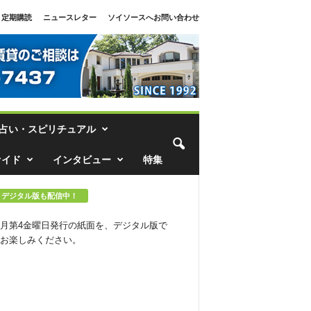
定期購読
ニュースレター
ソイソースへお問い合わせ
占い・スピリチュアル
ァイド
インタビュー
特集
デジタル版も配信中！
月第4金曜日発行の紙面を、デジタル版で
お楽しみください。