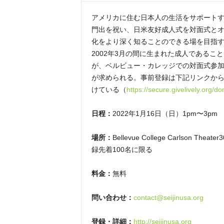
アメリカに住む日本人の生活をサポートす
門出を祝い、日米友好成人式を対面式と
化をより深く知ることのできる場を目指す
2002年3月の間に生まれた成人であるこ
が、ベルビュー・カレッジでの対面式参
が求められる。事前登録は下記リンクか
けている（
https://secure.givelively.org/d
日程：
2022年1月16日（日）1pm〜3pm
場所：
Bellevue College Carlson Theat
録先着100名に限る
料金：
無料
問い合わせ：
contact@seijinusa.org
登録・詳細：
http://seijinusa.org