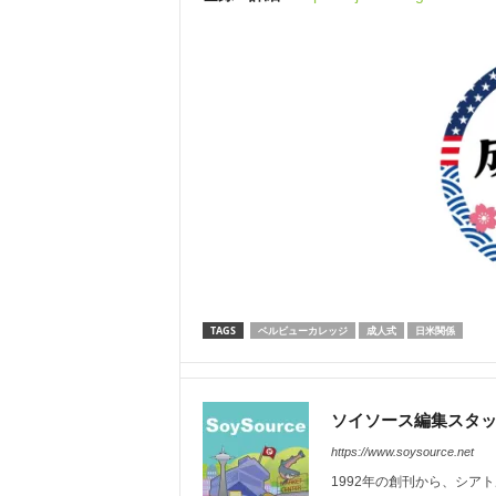
TAGS
ベルビューカレッジ
成人式
日米関係
ソイソース編集スタ
https://www.soysource.net
1992年の創刊から、シア