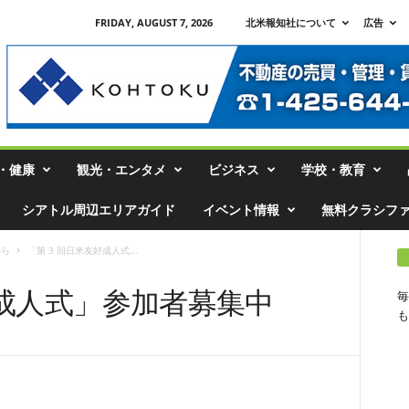
FRIDAY, AUGUST 7, 2026
北米報知社について
広告
・健康
観光・エンタメ
ビジネス
学校・教育
シアトル周辺エリアガイド
イベント情報
無料クラシフ
から
「第 3 回日米友好成人式...
好成人式」参加者募集中
毎
も