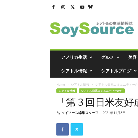
シ
ア
ト
ル
の
生
活
アメリカ生活
グルメ
美容
情
報
シアトル情報
シアトルブログ
誌
「
Home
シアトル情報
シアトル日系コミュニティー
ソ
シアトル情報
シアトル日系コミュニティーから
イ
「第 3 回日米友
ソ
ー
ス
By
ソイソース編集スタッフ
-
2021年11月8日
」