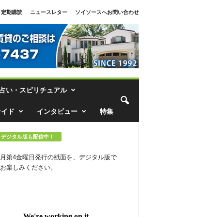
定期購読
ニュースレター
ソイソースへお問い合わせ
占い・スピリチュアル
ァイド
インタビュー
特集
デジタル版も配信中！
月第4金曜日発行の紙面を、デジタル版で
お楽しみください。