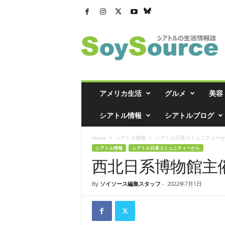
シ
ア
ト
ル
の
生
活
アメリカ生活
グルメ
美容
情
報
シアトル情報
シアトルブログ
誌
「
Home
シアトル情報
シアトル日系コミュニティー
ソ
シアトル情報
シアトル日系コミュニティーから
イ
西北日系博物館主
ソ
ー
ス
By
ソイソース編集スタッフ
-
2022年7月1日
」