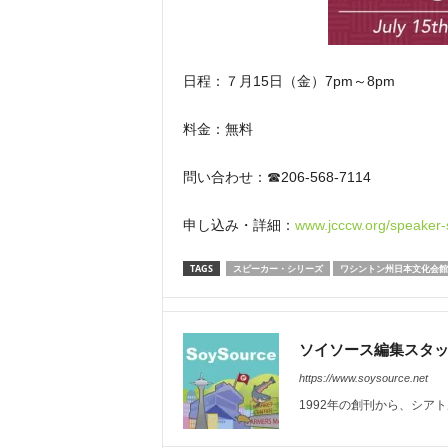
日程：７月15日（金）7pm～8pm
料金：無料
問い合わせ：☎206-568-7114
申し込み・詳細：
www.jcccw.org/speaker-
TAGS
スピーカー・シリーズ
ワシントン州日本文化会館（
ソイソース編集スタ
https://www.soysource.net
1992年の創刊から、シア