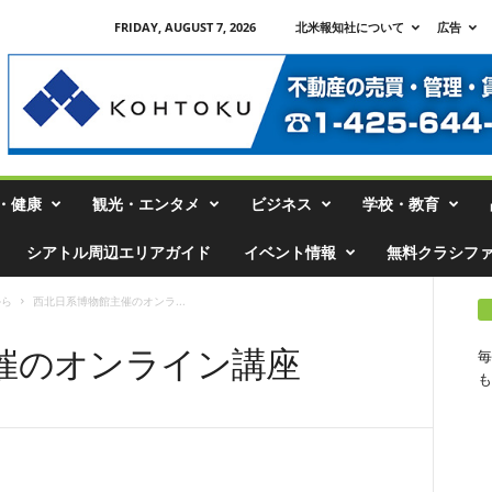
FRIDAY, AUGUST 7, 2026
北米報知社について
広告
・健康
観光・エンタメ
ビジネス
学校・教育
シアトル周辺エリアガイド
イベント情報
無料クラシフ
から
西北日系博物館主催のオンラ...
催のオンライン講座
毎
も