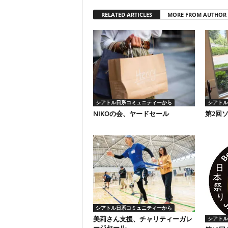
RELATED ARTICLES
MORE FROM AUTHOR
シアトル日系コミュニティーから
シアトル
NIKOの会、ヤードセール
第2回
シアトル日系コミュニティーから
美莉さん支援、チャリティーガレ
シアトル
ージセール