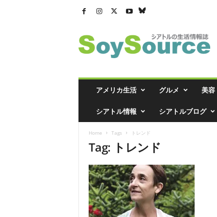
シ
ア
ト
ル
の
生
活
アメリカ生活
グルメ
美容
情
報
シアトル情報
シアトルブログ
誌
「
Home
Tags
トレンド
ソ
Tag: トレンド
イ
ソ
ー
ス
」