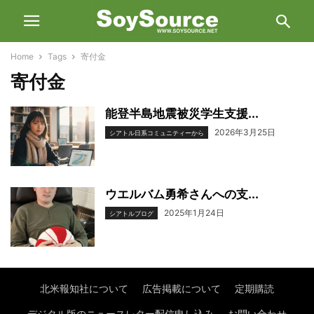
Home
Tags
寄付金
寄付金
能登半島地震被災学生支援...
2026年3月25日
シアトル日系コミュニティーから
ウエルバム勇希さんへの支...
2025年1月24日
シアトルブログ
北米報知社について
広告掲載について
定期購読
デジタル版のニュースレター配信申し込み
お問い合わせ