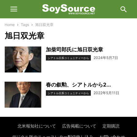
Home
Tags
旭日双光章
旭日双光章
加柴司郎氏に旭日双光章
2024年5月7日
シアトル日系コミュニティーから
春の叙勲、シアトルから2...
2022年5月11日
シアトル日系コミュニティーから
北米報知社について
広告掲載について
定期購読
デジタル版のニュースレター配信申し込み
お問い合わせ