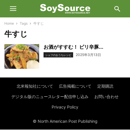
Home
Tags
牛すじ
牛すじ
お酒がすすむ！ ピリ辛豚...
2025年3月13日
シェフのおうちレシピ
北米報知社について
広告掲載について
定期購読
デジタル版のニュースレター配信申し込み
お問い合わせ
Privacy Policy
© North American Post Publishing