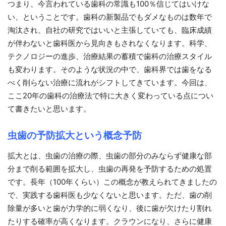
つまり、今言われている歯科の常識も100％信じてはいけな
い、ということです。歯科の新製品でもダメなものは数年で
淘汰され、自社の研究ではいいと主張していても、臨床成績
が伴わないと歯科医から見向きもされなくなります。科学、
テクノロジーの進歩、治療結果の蓄積で歯科の治療スタイル
も変わります。そのような状況の中で、歯科界では歯をなる
べく削らない治療に流れがシフトしてきています。今回は、
ここ20年の歯科の治療法で特に大きく変わっている点につい
て書きたいと思います。
虫歯の予防拡大という概念予防
拡大とは、虫歯の治療の際、虫歯の部分のみならず健康な部
分まで削る範囲を拡大し、虫歯の再発を予防するための処置
です。長年（100年くらい）この概念が教えられてきましたの
で、実践する歯科医も少なくないと思います。ただ、歯の削
除量が多いと歯が力学的に弱くなり、後に歯が欠けたり割れ
たりする確率が高くなります。クラウンになり、さらに健康