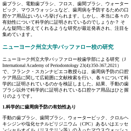
歯ブラシ、電動歯ブラシ、フロス、歯間ブラシ、ウォーター
ピック、マウスウォッシュなど、歯周病を予防するための口
腔ケア用品はいろいろ挙げられます。しかし、本当に各々の
有効性について科学的に証明されているのでしょうか？ そ
んな疑問に答えてくれるような研究が最近発表され、注目を
集めています。
ニューヨーク州立大学バッファロー校の研究
ニューヨーク州立大学バッファロー校歯学部による研究（J
International Academy of Periodontology 23(4):350-367,2021）
で、フランク・スカンナピエコ教授らは、歯周病予防の口腔
ケア用品に関して広範囲に文献検索を行い、各々について科
学的に証明されているのかを検証しました。結果、手動の歯
ブラシ以外で科学的に証明されている口腔ケア用品はひと握
りのようです。
1.科学的に歯周病予防の有効性あり
手動の歯ブラシ、歯間ブラシ、ウォーターピック、クロルヘ
キシジンや塩化セチルピリジニウム（CPC）あるいはエッセ
ンシャルオイル（リステリン等）の入ったマウスウォッシュ