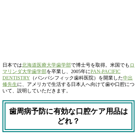
日本では
北海道医療大学歯学部
で博士号を取得。米国でも
ロ
マリンダ大学歯学部
を卒業し、2005年に
PAN-PACIFIC
DENTISTRY
（パンパシフィック歯科医院）を開業した
中出
修先生
に、アメリカで生活する日本人へ向けて歯や口腔につ
いて、説明していただきます。
歯周病予防に有効な口腔ケア用品は
どれ？