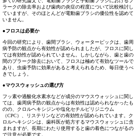
多くの研究論文で、電動歯ブラシと手動歯ブラシにおけるプ
ラークの除去率および歯肉の炎症の程度について比較検討し
ていますが、そのほとんどが電動歯ブラシの優位性を認めて
いません。
●フロスは必要か
今回の研究により、歯間ブラシ、ウォーターピックは、歯周
病予防の観点から有効性が認められましたが、フロスに関し
ては有効性が認められていません。しかしながら、歯と歯の
間のプラーク除去において、フロスは極めて有効なツールで
あり、虫歯予防に効果があると考えられるため、毎日使うべ
きでしょう。
●マウスウォッシュの選び方
フッ素や過酸化水素水などが成分のマウスウォッシュに関し
ては、歯周病予防の観点からは有効性は認められなかったも
のの、クロルヘキシジンや塩化セチルピリジニウム
（CPC）、リステリンなどの有効性が認められています。ク
ロルヘキシジンは、歯科医が処方するマウスウォッシュに含
まれますが、長期にわたり使用すると歯の着色につながるの
で注意が必要です。