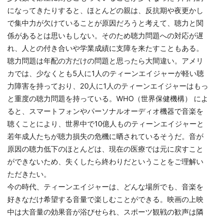
になってきたりすると、ほとんどの親は、反抗期や夜更かし
で集中力が欠けていることが原因だろうと考えて、聴力と関
係があるとは思いもしない。そのため聴力問題への対応が遅
れ、人との付き合いや学業成績に支障を来たすこともある。
聴力問題は年配の方だけの問題と思ったら大間違い。アメリ
カでは、少なくとも5人に1人のティーンエイジャーが軽い聴
力障害を持っており、20人に1人のティーンエイジャーはもっ
と重度の聴力問題を持っている。WHO（世界保健機構） によ
ると、スマートフォンやパーソナルオーディオ機器で音楽を
聴くことにより、世界中で10億人ものティーンエイジャーと
若年成人たちが聴力損失の危機に晒されているそうだ。音が
原因の聴力低下のほとんどは、現在の医療では元に戻すこと
ができないため、失くしたら終わりだということをご理解い
ただきたい。
今の時代、ティーンエイジャーは、どんな場所でも、音楽を
好きなだけ希望する音量で楽しむことができる。映画の上映
中は大音量の効果音が浴びせられ、スポーツ観戦の歓声は隣