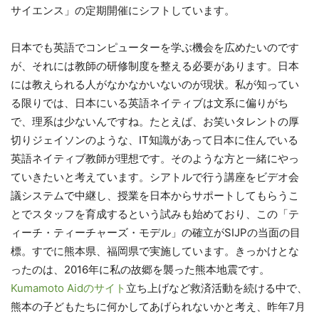
サイエンス」の定期開催にシフトしています。
日本でも英語でコンピューターを学ぶ機会を広めたいのです
が、それには教師の研修制度を整える必要があります。日本
には教えられる人がなかなかいないのが現状。私が知ってい
る限りでは、日本にいる英語ネイティブは文系に偏りがち
で、理系は少ないんですね。たとえば、お笑いタレントの厚
切りジェイソンのような、IT知識があって日本に住んでいる
英語ネイティブ教師が理想です。そのような方と一緒にやっ
ていきたいと考えています。シアトルで行う講座をビデオ会
議システムで中継し、授業を日本からサポートしてもらうこ
とでスタッフを育成するという試みも始めており、この「テ
ィーチ・ティーチャーズ・モデル」の確立がSIJPの当面の目
標。すでに熊本県、福岡県で実施しています。きっかけとな
ったのは、2016年に私の故郷を襲った熊本地震です。
Kumamoto Aidのサイト
立ち上げなど救済活動を続ける中で、
熊本の子どもたちに何かしてあげられないかと考え、昨年7月