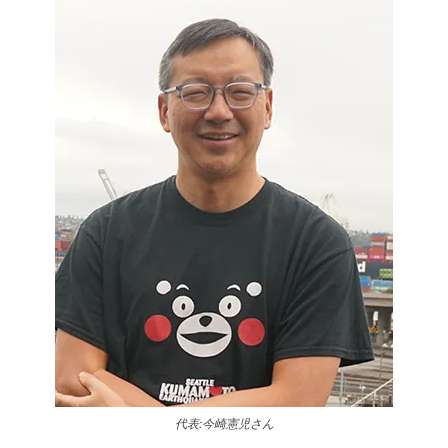
代表:今崎憲児さん