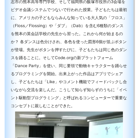
志市の熊本高等専門学校、そして福岡県の飯塚市役所の3会場を
ビデオ会議システムでつないで行われた授業。子どもたちは最初
に、アメリカの子どもならみんな知っている大人気の「フロス」
（Floss／Flossing）や「ダブ」（Dab）を含む6種類のダンス
を熊本の英会話学校の先生から習った。これから何が始まるの
か？ 各ダンスは色分けされ、各色を使った図形6個が並ぶボタン
が登場。先生がボタンを押すたびに、子どもたちは同じ色のダン
スを踊ることに。そしてCode.orgの新プラットフォーム
「Dance Party」を使い、同じ要領で動物キャラクターを踊らせ
るプログラミングを開始。出来上がった作品はアプリでシェア
し、子どもたちは「Like」やコメント機能でフィードバックし合
いながら交流を楽しんだ。こうして知らず知らずのうちに「イベ
ント駆動型プログラミング」と呼ばれるコンピューターで重要な
コンセプトに親しむことができた。