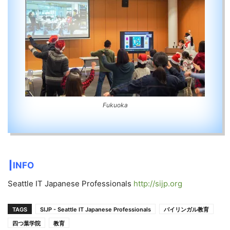
Fukuoka
┃INFO
Seattle IT Japanese Professionals
http://sijp.org
TAGS
SIJP - Seattle IT Japanese Professionals
バイリンガル教育
四つ葉学院
教育