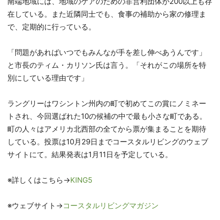
南端地域には、地域のケアのための非営利団体が200以上も存
在している。また近隣同士でも、食事の補助から家の修理ま
で、定期的に行っている。
「問題があればいつでもみんなが手を差し伸べあうんです」
と市長のティム・カリソン氏は言う。「それがこの場所を特
別にしている理由です」
ラングリーはワシントン州内の町で初めてこの賞にノミネー
トされ、今回選ばれた10の候補の中で最も小さな町である。
町の人々はアメリカ北西部の全てから票が集まることを期待
している。投票は10月29日までコースタルリビングのウェブ
サイトにて。結果発表は1月11日を予定している。
※詳しくはこちら→
KING5
※ウェブサイト→
コースタルリビングマガジン