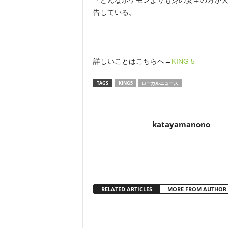
「どんなポケモンよりも身の安全の方が大
告している。
詳しいことはこちらへ→
KING 5
TAGS
KING5
ローカルニュース
katayamanono
RELATED ARTICLES
MORE FROM AUTHOR