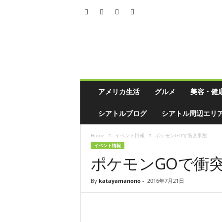
シ
ア
ト
ル
の
生
活
アメリカ生活
グルメ
美容・健
情
報
シアトルブログ
シアトル周辺エリ
誌
「
Home
イベント情報
ポケモンGOで衝突事故
ソ
イベント情報
イ
ポケモンGOで衝
ソ
ー
ス
By
katayamanono
-
2016年7月21日
」