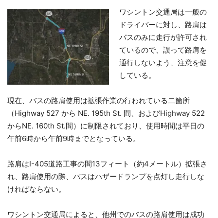
ワシントン交通局は一般の
ドライバーに対し、路肩は
バスのみに走行が許可され
ているので、誤って路肩を
通行しないよう、注意を促
している。
現在、バスの路肩使用は拡張作業の行われている二箇所
（Highway 527 から NE. 195th St. 間、およびHighway 522
からNE. 160th St.間）に制限されており、使用時間は平日の
午前6時から午前9時までとなっている。
路肩はI-405道路工事の間13フィート（約4メートル）拡張さ
れ、路肩使用の際、バスはハザードランプを点灯し走行しな
ければならない。
ワシントン交通局によると、他州でのバスの路肩使用は成功