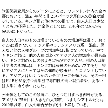
米国勢調査局からのデータによると、ワシントン州内の全39
郡において、過去5年間で非ヒスパニック系白人の割合が減
少している。キング郡と他の6つの郡では、白人人口は少な
くとも3%下降した。州全体としては、2010年の72.6%から
69.8%に下がった。
白人の人口そのものは増えているものの増加率は遅く、およ
そ2%に過ぎない。アジア系やラテンアメリカ系、 混血、黒
人など他の人種グループの増加率は2桁になっている。中で
もキング郡は、他の人種に比べてアジア人の増加率が最も高
い。キング郡の人口のおよそ17%がアジア人だ。州の人口統
計学者の李趙氏は「キング郡は移民のためのハブであり、特
にアジア人にとってはその傾向が顕著だ」とコメントしてい
る。アジア人はいくつかのカテゴリーに分類され、その一部
はH-1Bビザを持つ高学歴で専門性の高い就労者や、あるい
は大学に通う学生たちだ。
州全体としてのこの傾向に、ひとつ注目すべき例外がある。
アメリカで5番目に大きな白人都市、つまりシアトルだけは
2010年以来、白人の割合がわずかに上昇している。