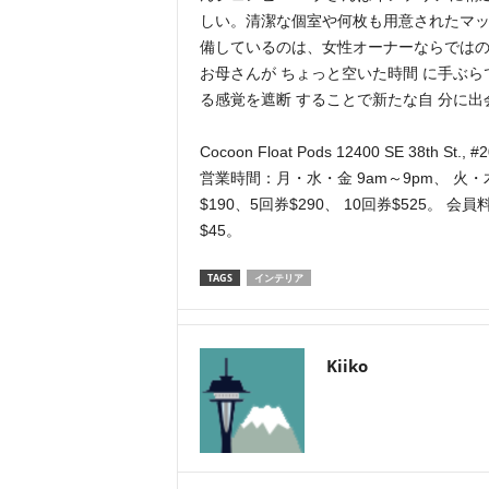
しい。清潔な個室や何枚も用意されたマッ
備しているのは、女性オーナーならではの
お母さんが ちょっと空いた時間 に手ぶら
る感覚を遮断 することで新たな自 分に出
Cocoon Float Pods 12400 SE 38th St., 
営業時間：月・水・金 9am～9pm、 火・木 
$190、5回券$290、 10回券$525。
$45。
TAGS
インテリア
Kiiko