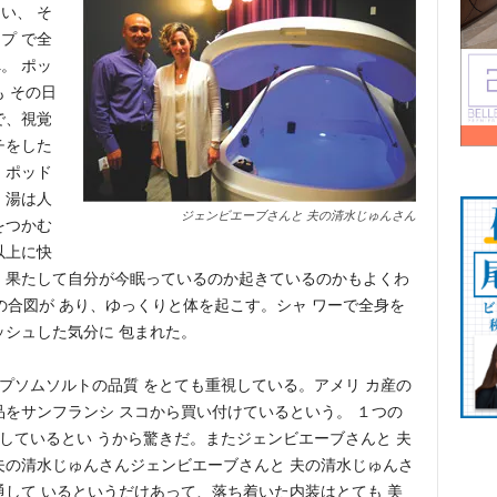
い、 そ
プ で全
。 ポッ
 その日
で、視覚
チをした
 ポッド
 湯は人
ジェンビエーブさんと 夫の清水じゅんさん
をつかむ
以上に快
、果たして自分が今眠っているのか起きているのかもよくわ
の合図が あり、ゆっくりと体を起こす。シャ ワーで全身を
ッシュした気分に 包まれた。
プソムソルトの品質 をとても重視している。アメリ カ産の
品をサンフランシ スコから買い付けているという。 １つの
溶かしているとい うから驚きだ。またジェンビエーブさんと 夫
夫の清水じゅんさんジェンビエーブさんと 夫の清水じゅんさ
通して いるというだけあって、落ち着いた内装はとても 美