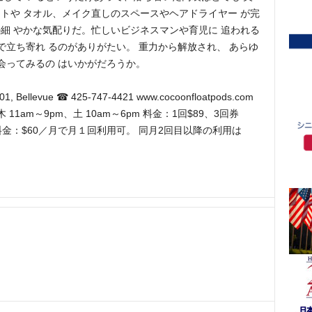
トや タオル、メイク直しのスペースやヘアドライヤー が完
細 やかな気配りだ。忙しいビジネスマンや育児に 追われる
で立ち寄れ るのがありがたい。 重力から解放され、 あらゆ
会ってみるの はいかがだろうか。
#201, Bellevue ☎ 425-747-4421 www.cocoonfloatpods.com
11am～9pm、土 10am～6pm 料金：1回$89、3回券
 会員料金：$60／月で月１回利用可。 同月2回目以降の利用は