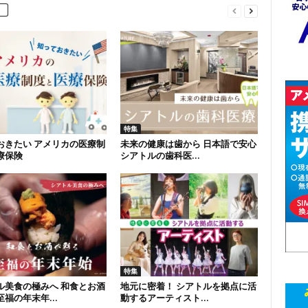
特集
おきたい アメリカの医療制
未来の健康は歯から 日本語で安心
療保険
シアトルの歯科医...
特集
ル美食の極みへ 和食とお酒
地元に密着！ シアトルを拠点に活
福の年末年...
動するアーティスト...