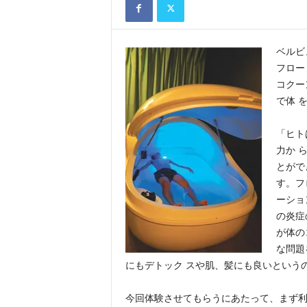
ベルビ
フロート
コクー
で体 
「ヒト
力か 
とがで
す。フ
ーショ
の炎症
が体の
な問題
にもデトック スや肌、髪にも良いという
今回体験させてもらうにあたって、まず利