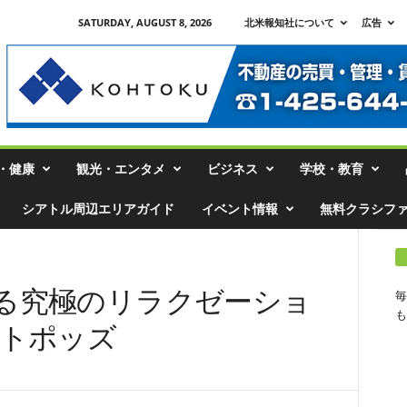
SATURDAY, AUGUST 8, 2026
北米報知社について
広告
・健康
観光・エンタメ
ビジネス
学校・教育
シアトル周辺エリアガイド
イベント情報
無料クラシフ
る究極のリラクゼーショ
毎
も
ートポッズ