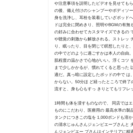
や注意事項を説明したビデオを見せてもら
の後、備え付けのシャンプーやボディソー
身を洗浄し、耳栓を装着していざポッドへ
ドは完全に閉めきり、照明やBGMの有無も
の好みに合わせてカスタマイズできるの 
や聴覚の刺激から解放される。ストレッ 
り、眠ったり、目を閉じて瞑想したりと、
の中でどのように過ごすかは本人の自由。
肌程度の温かさで心地がいい。浮くコツ 
まで少しかかるが、慣れてくると思った 
適だ。真っ暗に設定したポッドの中で は
からない。50分ほ ど経ったところで終了
流すと、身も心もすっ きりとてもリフレ
1時間も体を浸すものなので、 同店ではエ
ものにこだわり、医療用の 最高水準の製
タンクにつきこの塩を 1,000ポンドも
の清水じゅんさんジェンビエーブさんと 
んジェンビエー ブさんはインテリアに精