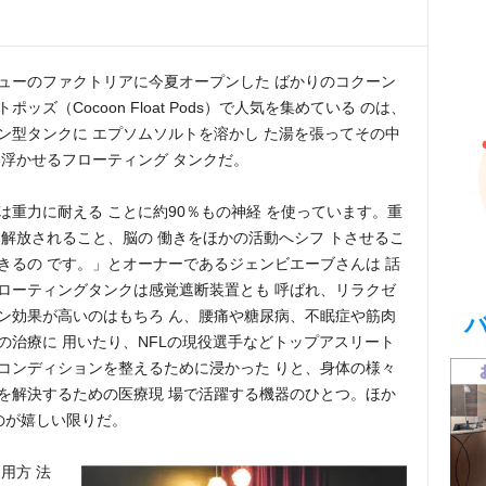
ューのファクトリアに今夏オープンした ばかりのコクーン
ポッズ（Cocoon Float Pods）で人気を集めている のは、
ン型タンクに エプソムソルトを溶かし た湯を張ってその中
を浮かせるフローティング タンクだ。
は重力に耐える ことに約90％もの神経 を使っています。重
ら解放されること、脳の 働きをほかの活動へシフ トさせるこ
きるの です。」とオーナーであるジェンビエーブさんは 話
ローティングタンクは感覚遮断装置とも 呼ばれ、リラクゼ
ン効果が高いのはもちろ ん、腰痛や糖尿病、不眠症や筋肉
の治療に 用いたり、NFLの現役選手などトップアスリート
コンディションを整えるために浸かった りと、身体の様々
を解決するための医療現 場で活躍する機器のひとつ。ほか
のが嬉しい限りだ。
用方 法