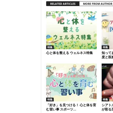
RELATED ARTICLES
MORE FROM AUTHOR
特集
特集
心と体を整える ウェルネス特集
知って
度と医
特集
特集
「好き」を見つける！ 心と体を育
シアト
む習い事 スポーツ...
が彩る至