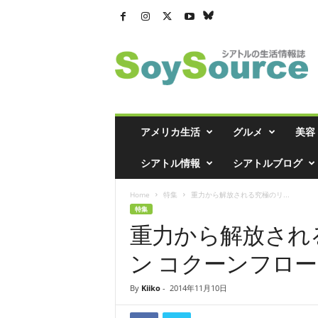
シ
ア
ト
ル
の
生
活
アメリカ生活
グルメ
美容
情
報
シアトル情報
シアトルブログ
誌
「
Home
特集
重力から解放される究極のリ...
ソ
特集
イ
重力から解放され
ソ
ー
ン コクーンフロ
ス
」
By
Kiiko
-
2014年11月10日