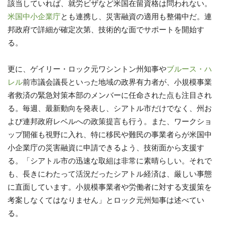
該当していれば、就労ビザなど米国在留資格は問われない。
米国中小企業庁
とも連携し、災害融資の適用も整備中だ。連
邦政府で詳細が確定次第、技術的な面でサポートを開始す
る。
更に、ゲイリー・ロック元ワシントン州知事や
ブルース・ハ
レル
前市議会議長といった地域の政界有力者が、小規模事業
者救済の緊急対策本部のメンバーに任命された点も注目され
る。毎週、最新動向を発表し、シアトル市だけでなく、州お
よび連邦政府レベルへの政策提言も行う。また、ワークショ
ップ開催も視野に入れ、特に移民や難民の事業者らが米国中
小企業庁の災害融資に申請できるよう、技術面から支援す
る。「シアトル市の迅速な取組は非常に素晴らしい。それで
も、長きにわたって活況だったシアトル経済は、厳しい事態
に直面しています。小規模事業者や労働者に対する支援策を
考案しなくてはなりません」とロック元州知事は述べてい
る。