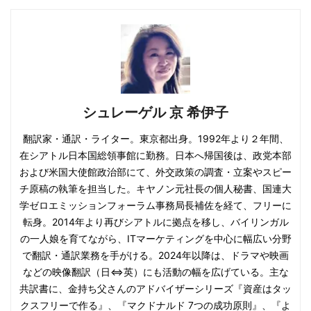
シュレーゲル 京 希伊子
翻訳家・通訳・ライター。東京都出身。1992年より２年間、
在シアトル日本国総領事館に勤務。日本へ帰国後は、政党本部
および米国大使館政治部にて、外交政策の調査・立案やスピー
チ原稿の執筆を担当した。キヤノン元社長の個人秘書、国連大
学ゼロエミッションフォーラム事務局長補佐を経て、フリーに
転身。2014年より再びシアトルに拠点を移し、バイリンガル
の一人娘を育てながら、ITマーケティングを中心に幅広い分野
で翻訳・通訳業務を手がける。2024年以降は、ドラマや映画
などの映像翻訳（日⇔英）にも活動の幅を広げている。主な
共訳書に、金持ち父さんのアドバイザーシリーズ『資産はタッ
クスフリーで作る』、『マクドナルド 7つの成功原則』、『よ