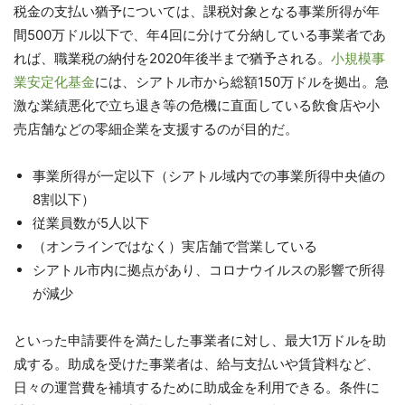
税金の支払い猶予については、課税対象となる事業所得が年
間500万ドル以下で、年4回に分けて分納している事業者であ
れば、職業税の納付を2020年後半まで猶予される。
小規模事
業安定化基金
には、シアトル市から総額150万ドルを拠出。急
激な業績悪化で立ち退き等の危機に直面している飲食店や小
売店舗などの零細企業を支援するのが目的だ。
事業所得が一定以下（シアトル域内での事業所得中央値の
8割以下）
従業員数が5人以下
（オンラインではなく）実店舗で営業している
シアトル市内に拠点があり、コロナウイルスの影響で所得
が減少
といった申請要件を満たした事業者に対し、最大1万ドルを助
成する。助成を受けた事業者は、給与支払いや賃貸料など、
日々の運営費を補填するために助成金を利用できる。条件に