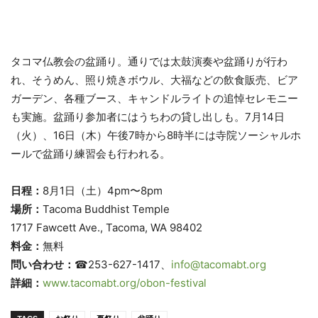
タコマ仏教会の盆踊り。通りでは太鼓演奏や盆踊りが行わ
れ、そうめん、照り焼きボウル、大福などの飲食販売、ビア
ガーデン、各種ブース、キャンドルライトの追悼セレモニー
も実施。盆踊り参加者にはうちわの貸し出しも。7月14日
（火）、16日（木）午後7時から8時半には寺院ソーシャルホ
ールで盆踊り練習会も行われる。
日程：
8月1日（土）4pm〜8pm
場所：
Tacoma Buddhist Temple
1717 Fawcett Ave., Tacoma, WA 98402
料金：
無料
問い合わせ：
☎253-627-1417、
info@tacomabt.org
詳細：
www.tacomabt.org/obon-festival