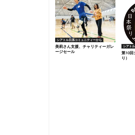
シアトル日系コミュニティーから
美莉さん支援、チャリティーガレ
シアトル
ージセール
第10
り）