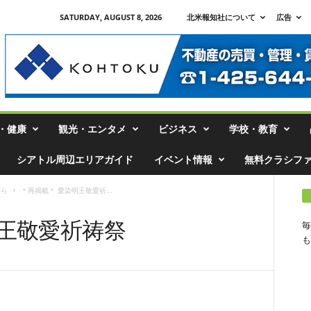
SATURDAY, AUGUST 8, 2026
北米報知社について
広告
・健康
観光・エンタメ
ビジネス
学校・教育
シアトル周辺エリアガイド
イベント情報
無料クラシフ
から
＊再掲載＊ 愛染明王敬愛祈...
明王敬愛祈祷祭
毎
も