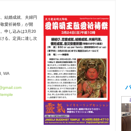
就、結婚成就、夫婦円
王敬愛祈祷祭」が開
。申し込みは3月20
付ける。
定員に達し次
d, WA
@gmail.com
.temple