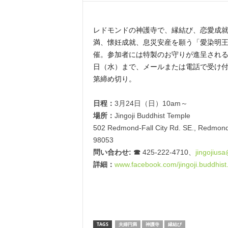
レドモンドの神護寺で、縁結び、恋愛成
満、
懐妊成就、息災安産を願う「愛染明
催。
参加者には特製のお守りが進呈される
日（
水）まで、メールまたは電話で受け
第締め切り。
日程：
3月24日（日）10am～
場所：
Jingoji Buddhist Temple
502 Redmond-Fall City Rd. SE., Redmon
98053
問い合わせ: ☎︎
425-222-4710、
jingojius
a
詳細：
www.facebook.com/jingoji.
buddhist
TAGS
夫婦円満
神護寺
縁結び