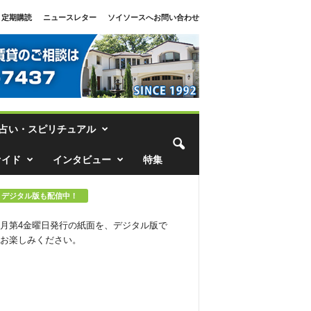
定期購読
ニュースレター
ソイソースへお問い合わせ
占い・スピリチュアル
ァイド
インタビュー
特集
デジタル版も配信中！
月第4金曜日発行の紙面を、デジタル版で
お楽しみください。