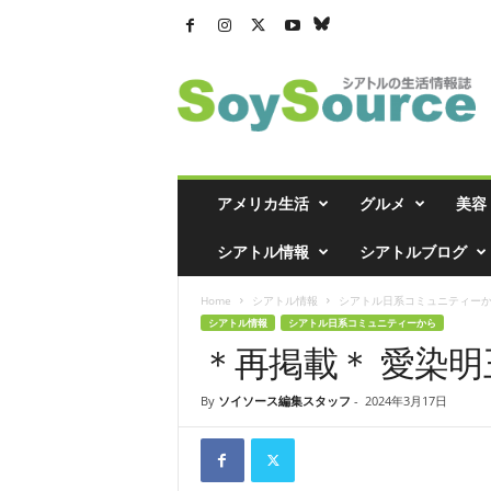
シ
ア
ト
ル
の
生
活
アメリカ生活
グルメ
美容
情
報
シアトル情報
シアトルブログ
誌
「
Home
シアトル情報
シアトル日系コミュニティー
ソ
シアトル情報
シアトル日系コミュニティーから
イ
＊再掲載＊ 愛染
ソ
ー
ス
By
ソイソース編集スタッフ
-
2024年3月17日
」