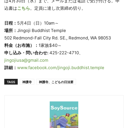
は4月30日（水）まで、メールまたは電話で受け付ける。申
込書は
こちら
。定員に達し次第締め切り。
日程：
5月4日（日）10am～
場所：
Jingoji Buddhist Temple
502 Redmond-Fall City Rd. SE., Redmond, WA 98053
料金（お布施）：
1家族$40～
申し込み・問い合わせ:
︎425-222-4710、
jingojiusa@gmail.com
詳細：
www.facebook.com/jingoji.buddhist.temple
TAGS
神護寺
神護寺、こどもの日法要