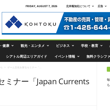
FRIDAY, AUGUST 7, 2026
北米報知社について
広告
・健康
観光・エンタメ
ビジネス
学校・教育
シアトル周辺エリアガイド
イベント情報
無料クラシフ
から
ゲーム文化を探るセミナー「...
ー「Japan Currents
毎
も