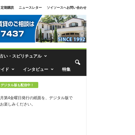
定期購読
ニュースレター
ソイソースへお問い合わせ
占い・スピリチュアル
ァイド
インタビュー
特集
デジタル版も配信中！
月第4金曜日発行の紙面を、デジタル版で
お楽しみください。