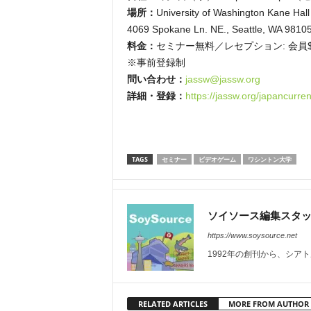
場所：
University of Washington Kane Hal
4069 Spokane Ln. NE., Seattle, WA 9810
料金：
セミナー無料／レセプション: 会員$
※事前登録制
問い合わせ：
jassw@jassw.org
詳細・登録：
https://jassw.org/japancurr
TAGS
セミナー
ビデオゲーム
ワシントン大学
ソイソース編集スタ
https://www.soysource.net
1992年の創刊から、シア
RELATED ARTICLES
MORE FROM AUTHOR