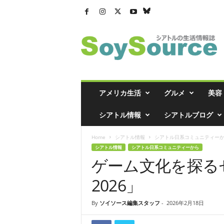
シ
ア
ト
ル
の
生
活
アメリカ生活
グルメ
美容
情
報
シアトル情報
シアトルブログ
誌
「
Home
シアトル情報
シアトル日系コミュニティー
ソ
シアトル情報
シアトル日系コミュニティーから
イ
ゲーム文化を探るセミナ
ソ
ー
2026」
ス
」
By
ソイソース編集スタッフ
-
2026年2月18日