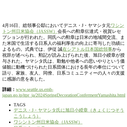
4月16日、総領事公邸においてデニス・J・ヤマシタ元
ワシン
トン州日米協会（JASSW）
会長への勲章伝達式・祝賀レセ
プションが行われた。同氏への勲章は日米の地域間交流、ま
た米国で生活する日系人の福利厚生の向上に寄与した功績に
よるもの。式典では、伊従 誠
在シアトル日本国総領事
から
祝辞が述べられ、勲記が読み上げられた後、旭日小綬章が授
与された。ヤマシタ氏は、勤勉や他者への思いやりという価
値観に動機づけられた日系団体における長年の奉仕について
語り、家族、友人、同僚、日系コミュニティーの人々の支援
に感謝の意を表した。
詳細
：
www.seattle.us.emb-
japan.go.jp/itpr_ja/2024SpringDecorationConfermentYamashita.html
TAGS
デニス・J・ヤマシタ氏に旭日小綬章（きょくじつそう
こうしょう）
ワシントン州日米協会（JASSW）