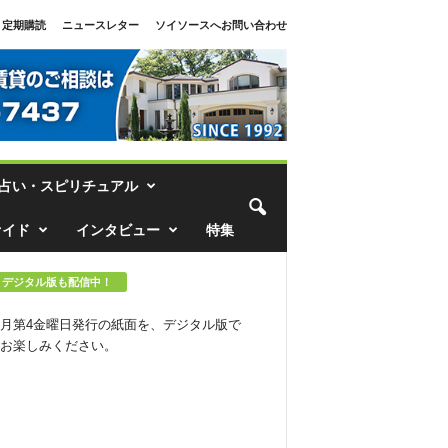
定期購読
ニュースレター
ソイソースへお問い合わせ
占い・スピリチュアル
ァイド
インタビュー
特集
デジタル版も配信中！
月第4金曜日発行の紙面を、デジタル版で
お楽しみください。