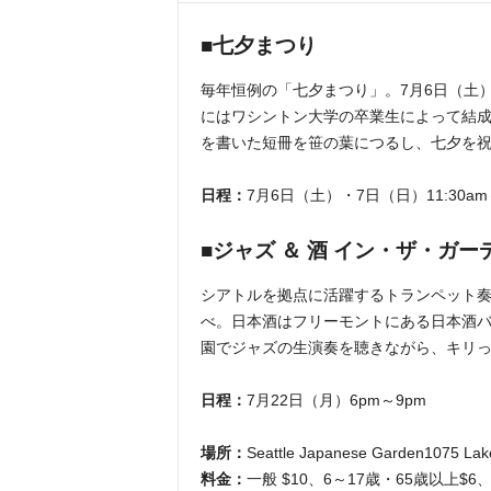
■七夕まつり
毎年恒例の「七夕まつり」。7月6日（土
にはワシントン大学の卒業生によって結
を書いた短冊を笹の葉につるし、七夕を
日程：
7月6日（土）・7日（日）11:30am～
■ジャズ ＆ 酒 イン・ザ・ガー
シアトルを拠点に活躍するトランペット
べ。日本酒はフリーモントにある日本酒
園でジャズの生演奏を聴きながら、キリ
日程：
7月22日（月）6pm～9pm
場所：
Seattle Japanese Garden1075 Lake
料金：
一般 $10、6～17歳・65歳以上$