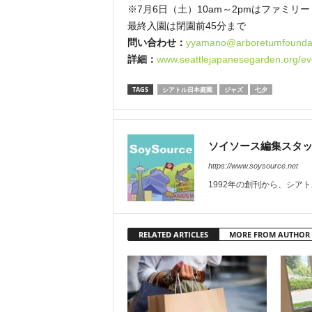
※7月6日（土）10am～2pmはファミリ
最終入園は閉園前45分まで
問い合わせ：
yyamano@arboretumfoundat
詳細：
www.seattlejapanesegarden.org/ev
TAGS
シアトル日本庭園
ジャズ
七夕
ソイソース編集スタ
https://www.soysource.net
1992年の創刊から、シア
RELATED ARTICLES
MORE FROM AUTHOR