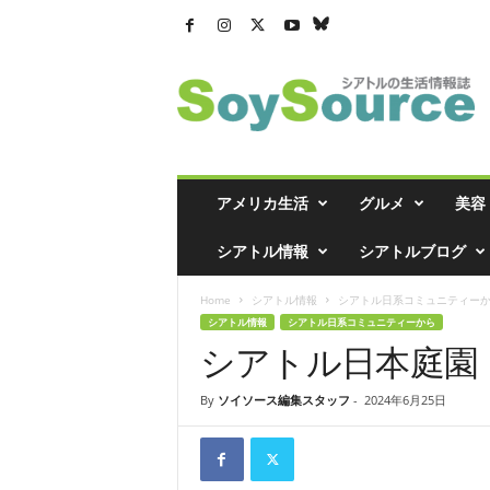
シ
ア
ト
ル
の
生
活
アメリカ生活
グルメ
美容
情
報
シアトル情報
シアトルブログ
誌
「
Home
シアトル情報
シアトル日系コミュニティー
ソ
シアトル情報
シアトル日系コミュニティーから
イ
シアトル日本庭園
ソ
ー
ス
By
ソイソース編集スタッフ
-
2024年6月25日
」