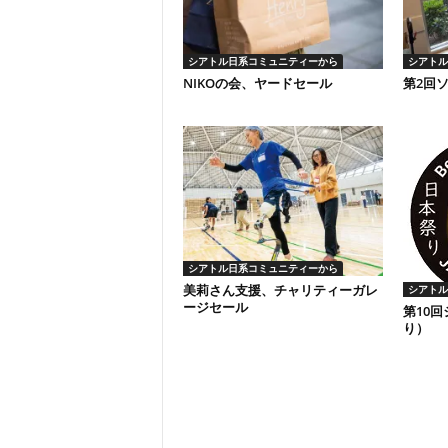
シアトル日系コミュニティーから
シアトル
NIKOの会、ヤードセール
第2回
シアトル日系コミュニティーから
美莉さん支援、チャリティーガレ
シアトル
ージセール
第10
り）