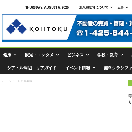
THURSDAY, AUGUST 6, 2026
北米報知社について
広告
・健康
観光・エンタメ
ビジネス
学校・教育
シアトル周辺エリアガイド
イベント情報
無料クラシフ
から
シアトル日本庭園
毎
も