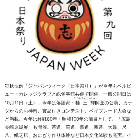
毎秋恒例「ジャパンウィーク（日本祭り）」が今年もベルビ
ュー・カレッジクラブと総領事館共催で開催。一般公開日は
かつらさんしゃいん
10月11日（土）。今年は落語家・
桂三輝
師匠の公演、カナ
ダからのお神輿、賞品付きコンテスト、ベイブレード大会な
ど満載。今年は終戦80年・昭和100年の節目として、「広島・
長崎原爆展」も開催。茶道、華道、書道、囲碁、太鼓、尺
八、紙芝居、おにぎり作り体験など日本文化体験も充実。イ