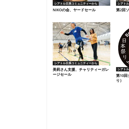
シアトル日系コミュニティーから
シアトル
NIKOの会、ヤードセール
第2回
シアトル日系コミュニティーから
美莉さん支援、チャリティーガレ
シアトル
ージセール
第10
り）