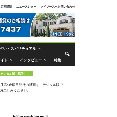
定期購読
ニュースレター
ソイソースへお問い合わせ
占い・スピリチュアル
ァイド
インタビュー
特集
デジタル版も配信中！
月第4金曜日発行の紙面を、デジタル版で
お楽しみください。