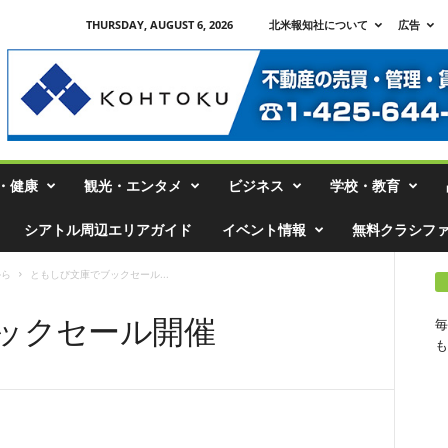
THURSDAY, AUGUST 6, 2026
北米報知社について
広告
・健康
観光・エンタメ
ビジネス
学校・教育
シアトル周辺エリアガイド
イベント情報
無料クラシフ
から
ともしび文庫でブックセール...
ックセール開催
毎
も