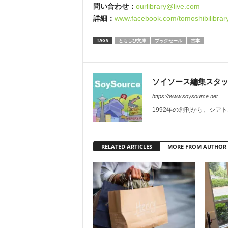
問い合わせ：
ourlibrary@live.com
詳細：
www.facebook.com/tomoshibilibrar
TAGS
ともしび文庫
ブックセール
古本
ソイソース編集スタ
https://www.soysource.net
1992年の創刊から、シア
RELATED ARTICLES
MORE FROM AUTHOR