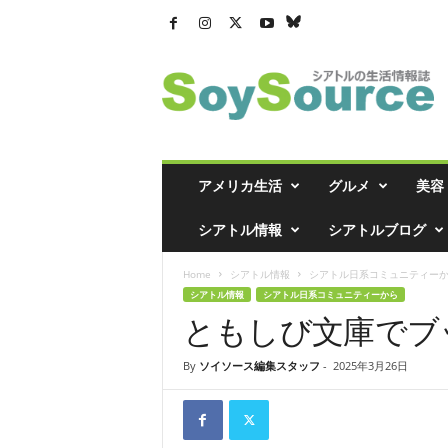
シ
ア
ト
ル
の
生
活
アメリカ生活
グルメ
美容
情
報
シアトル情報
シアトルブログ
誌
「
Home
シアトル情報
シアトル日系コミュニティー
ソ
シアトル情報
シアトル日系コミュニティーから
イ
ともしび文庫でブ
ソ
ー
ス
By
ソイソース編集スタッフ
-
2025年3月26日
」