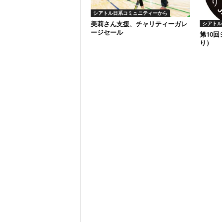
シアトル日系コミュニティーから
美莉さん支援、チャリティーガレ
シアトル
ージセール
第10
り）