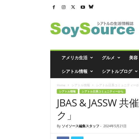
シ
ア
ト
ル
の
生
活
アメリカ生活
グルメ
美容
情
報
シアトル情報
シアトルブログ
誌
「
Home
シアトル情報
シアトル日系コミュニティー
ソ
シアトル情報
シアトル日系コミュニティーから
イ
JBAS & JASS
ソ
ー
ク」
ス
」
By
ソイソース編集スタッフ
-
2024年5月21日