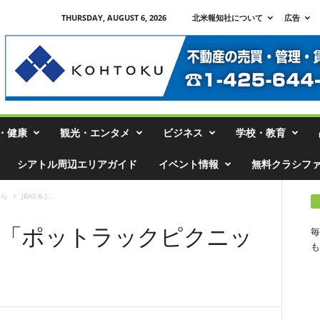
THURSDAY, AUGUST 6, 2026
北米報知社について
広告
・健康
観光・エンタメ
ビジネス
学校・教育
シアトル周辺エリアガイド
イベント情報
無料クラシフ
から
JBAS & J...
W 共催「ポットラックピクニッ
毎
も