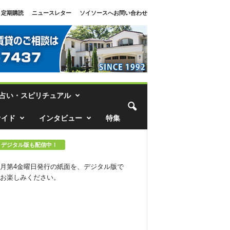
定期購読
ニュースレター
ソイソースへお問い合わせ
占い・スピリチュアル
ァイド
インタビュー
特集
デジタル版も配信中！
月第4金曜日発行の紙面を、デジタル版で
お楽しみください。