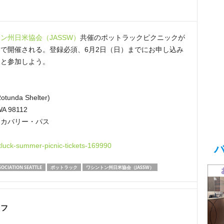
ン州日米協会（JASSW）
共催のポットラックピクニックが
で開催される。登録必須、6月2日（日）までにお申し込み
人と参加しよう。
otunda Shelter)
 WA 98112
スカバリー・パス
tluck-summer-picnic-tickets-169990
IATION SEATTLE
ポットラック
ワシントン州日米協会（JASSW）
ッフ