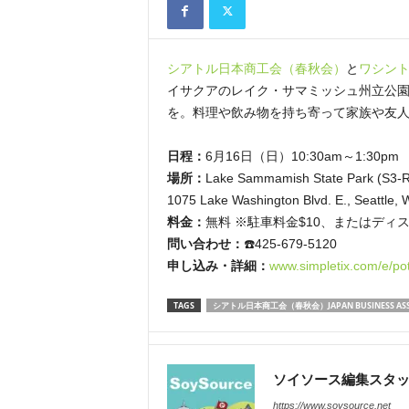
シアトル日本商工会（春秋会）
と
ワシント
イサクアのレイク・サマミッシュ州立公園
を。料理や飲み物を持ち寄って家族や友
日程：
6月16日（日）10:30am～1:30pm
場所：
Lake Sammamish State Park (S3-R
1075 Lake Washington Blvd. E., Seattle,
料金：
無料 ※駐車料金$10、またはディ
問い合わせ：
☎️425-679-5120
申し込み・詳細：
www.simpletix.com/e/po
TAGS
シアトル日本商工会（春秋会）JAPAN BUSINESS ASSOC
ソイソース編集スタ
https://www.soysource.net