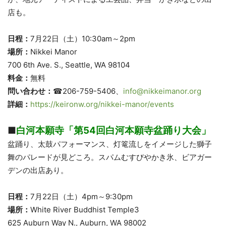
店も。
日程：
7月22日（土）10:30am～2pm
場所：
Nikkei Manor
700 6th Ave. S., Seattle, WA 98104
料金：
無料
問い合わせ：
☎206-759-5406、
info@nikkeimanor.org
詳細：
https://keironw.org/nikkei-manor/events
■
白河本願寺「第54回白河本願寺盆踊り大会」
盆踊り、太鼓パフォーマンス、灯篭流しをイメージした獅子
舞のパレードが見どころ。スパムむすびやかき氷、ビアガー
デンの出店あり。
日程：
7月22日（土）4pm～9:30pm
場所：
White River Buddhist Temple3
625 Auburn Way N., Auburn, WA 98002