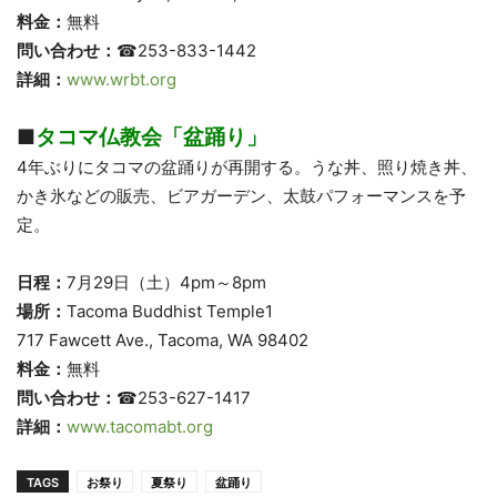
料金：
無料
問い合わせ：
☎253-833-1442
詳細：
www.wrbt.org
■
タコマ仏教会「盆踊り」
4年ぶりにタコマの盆踊りが再開する。うな丼、照り焼き丼、
かき氷などの販売、ビアガーデン、太鼓パフォーマンスを予
定。
日程：
7月29日（土）4pm～8pm
場所：
Tacoma Buddhist Temple1
717 Fawcett Ave., Tacoma, WA 98402
料金：
無料
問い合わせ：
☎253-627-1417
詳細：
www.tacomabt.org
TAGS
お祭り
夏祭り
盆踊り