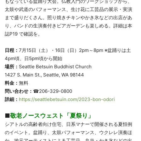
もなっている盆踊り大会。仏教入門のワークショップから、
太鼓や武道のパフォーマンス、生け花に工芸品の展示・実演
まで盛りだくさん。照り焼きチキンやかき氷などの出店があ
り、バンドの生演奏付きビアガーデンも楽しめる。詳細は本
誌P19 で確認を。
日程：
7月15日（土）・16日（日）2pm～8pm ※盆踊りは土
4pm頃、日5pm頃から開始
場所：
Seattle Betsuin Buddhist Church
1427 S. Main St., Seattle, WA 98144
料金：
無料
問い合わせ：
☎206-329-0800
詳細：
https://seattlebetsuin.com/2023-bon-odori
■
敬老ノースウェスト「夏祭り」
シアトルの高齢者向け住宅、日系マナーで開催される夏恒例
のイベント。盆踊り、太鼓パフォーマンス、ウクレレ演奏ほ
か、地元アーティストによる工芸品、弁当・かき氷などの出