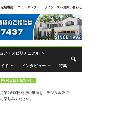
定期購読
ニュースレター
ソイソースへお問い合わせ
占い・スピリチュアル
ァイド
インタビュー
特集
デジタル版も配信中！
月第4金曜日発行の紙面を、デジタル版で
お楽しみください。