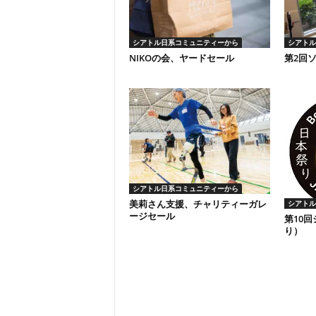
シアトル日系コミュニティーから
シアトル
NIKOの会、ヤードセール
第2回
シアトル日系コミュニティーから
美莉さん支援、チャリティーガレ
シアトル
ージセール
第10
り）