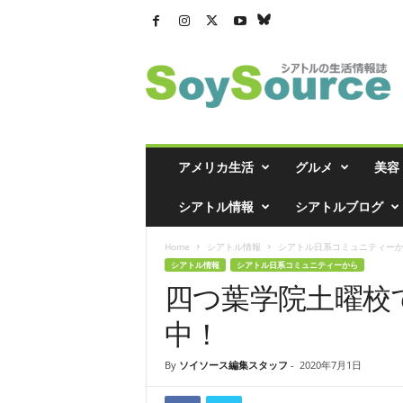
シ
ア
ト
ル
の
生
活
アメリカ生活
グルメ
美容
情
報
シアトル情報
シアトルブログ
誌
「
Home
シアトル情報
シアトル日系コミュニティー
ソ
シアトル情報
シアトル日系コミュニティーから
イ
四つ葉学院土曜校
ソ
ー
中！
ス
」
By
ソイソース編集スタッフ
-
2020年7月1日