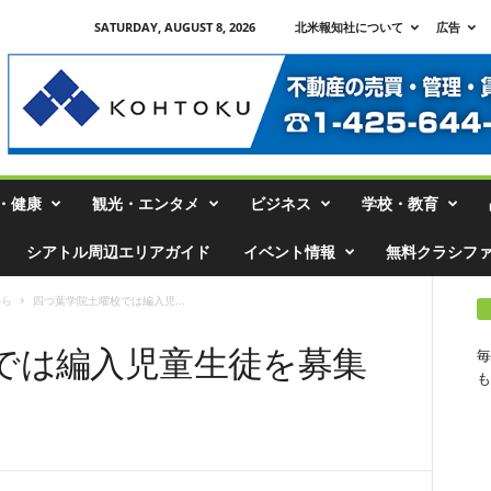
SATURDAY, AUGUST 8, 2026
北米報知社について
広告
・健康
観光・エンタメ
ビジネス
学校・教育
シアトル周辺エリアガイド
イベント情報
無料クラシフ
から
四つ葉学院土曜校では編入児...
では編入児童生徒を募集
毎
も