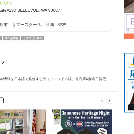
AKUIN/
 Suite#290 BELLEVUE, WA 98007
授業、サマースクール、登園・登校
四つ葉学院
子育て
教育
ッフ
トル情報を日本語で発信するライフスタイル誌。毎月第4金曜日発行。