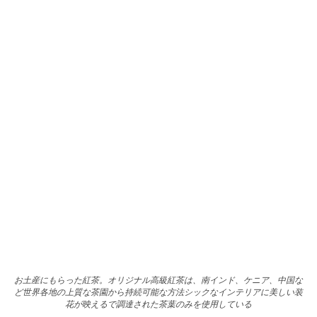
お土産にもらった紅茶。オリジナル高級紅茶は、南インド、ケニア、中国な
ど世界各地の上質な茶園から持続可能な方法シックなインテリアに美しい装
花が映えるで調達された茶葉のみを使用している