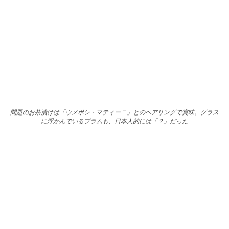
問題のお茶漬けは「ウメボシ・マティーニ」とのペアリングで賞味。グラス
に浮かんでいるプラムも、日本人的には「？」だった