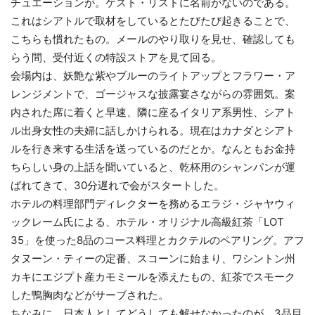
チュエーションが。ゲスト・リストに名前がないのである。
これはシアトルで取材をしているとたびたび起きることで、
こちらも慣れたもの。メールのやり取りを見せ、確認しても
らう間、受付近くの特設ストアを見て回る。
会場内は、妖艶な紫やブルーのライトアップとフラワー・ア
レンジメントで、ゴージャスな披露宴さながらの雰囲気。案
内された席に着くと早速、隣に座るイタリア系男性、シアト
ル出身女性の夫婦に話しかけられる。現在はカナダとシアト
ルを行き来する生活を送っているのだとか。なんともお金持
ちらしい身の上話を聞いていると、乾杯用のシャンパンが運
ばれてきて、30分遅れで会がスタートした。
ホテルの料理部門ディレクターを務めるエラジ・ジャヤウィ
ックレーム氏による、ホテル・オリジナル高級紅茶「LOT
35」を使った8品のコース料理とカクテルのペアリング。アフ
タヌーン・ティーの定番、スコーンに始まり、ワシントン州
カキにエジプト産カモミールを添えたもの、紅茶でスモーク
した鴨胸肉などがサーブされた。
ちなみに、日本人としてどうしても解せなかったのが、3品目