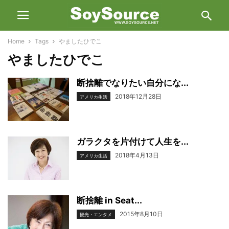
Home
Tags
やましたひでこ
やましたひでこ
断捨離でなりたい自分にな...
2018年12月28日
アメリカ生活
ガラクタを片付けて人生を...
2018年4月13日
アメリカ生活
断捨離 in Seat...
2015年8月10日
観光・エンタメ