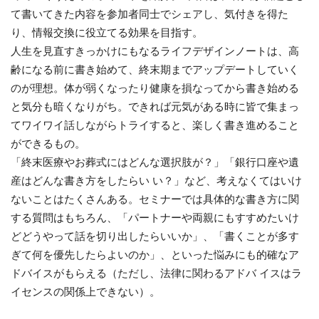
て書いてきた内容を参加者同士でシェアし、気付きを得た
り、情報交換に役立てる効果を目指す。
人生を見直すきっかけにもなるライフデザインノートは、高
齢になる前に書き始めて、終末期までアップデートしていく
のが理想。体が弱くなったり健康を損なってから書き始める
と気分も暗くなりがち。できれば元気がある時に皆で集まっ
てワイワイ話しながらトライすると、楽しく書き進めること
ができるもの。
「終末医療やお葬式にはどんな選択肢が？」「銀行口座や遺
産はどんな書き方をしたらい い？」など、考えなくてはいけ
ないことはたくさんある。セミナーでは具体的な書き方に関
する質問はもちろん、「パートナーや両親にもすすめたいけ
どどうやって話を切り出したらいいか」、「書くことが多す
ぎて何を優先したらよいのか」、といった悩みにも的確なア
ドバイスがもらえる（ただし、法律に関わるアドバ イスはラ
イセンスの関係上できない）。