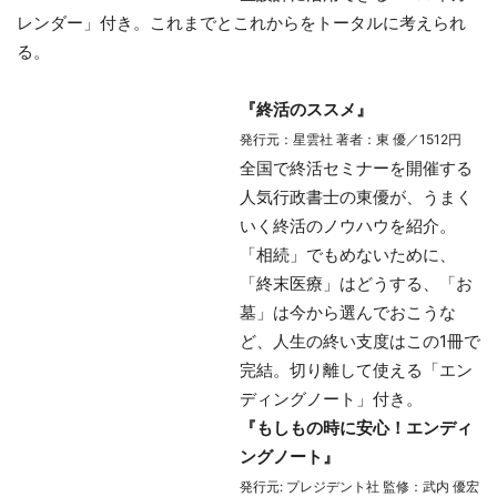
レンダー」付き。これまでとこれからをトータルに考えられ
る。
『終活のススメ』
発行元：星雲社 著者：東 優／1512円
全国で終活セミナーを開催する
人気行政書士の東優が、うまく
いく終活のノウハウを紹介。
「相続」でもめないために、
「終末医療」はどうする、「お
墓」は今から選んでおこうな
ど、人生の終い支度はこの1冊で
完結。切り離して使える「エン
ディングノート」付き。
『もしもの時に安心！エンディ
ングノート』
発行元: プレジデント社 監修：武内 優宏