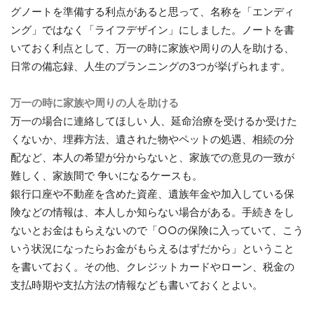
グノートを準備する利点があると思って、名称を「エンディ
ング」ではなく「ライフデザイン」にしました。ノートを書
いておく利点として、万一の時に家族や周りの人を助ける、
日常の備忘録、人生のプランニングの3つが挙げられます。
万一の時に家族や周りの人
を助ける
万一の場合に連絡してほしい 人、延命治療を受けるか受けた
くないか、埋葬方法、遺された物やペットの処遇、相続の分
配など、本人の希望が分からないと、家族での意見の一致が
難しく、家族間で 争いになるケースも。
銀行口座や不動産を含めた資産、遺族年金や加入している保
険などの情報は、本人しか知らない場合がある。手続きをし
ないとお金はもらえないので「○○の保険に入っていて、こう
いう状況になったらお金がもらえるはずだから」ということ
を書いておく。その他、クレジットカードやローン、税金の
支払時期や支払方法の情報なども書いておくとよい。