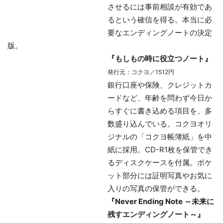
させるには事前相談が有効であ
るという確信を得る。本当に必
要なエンディングノートの決定
版。
『もしもの時に役立つノート』
発行元：コクヨ／1512円
銀行口座や保険、クレジットカ
ードなど、年齢を問わず今日か
らすぐに書き込める項目を、多
数盛り込んでいる。コクヨオリ
ジナルの「コクヨ帳簿紙」を中
紙に採用。CD-R1枚を保管でき
るディスクケースを付属。ポケ
ット部分には証明写真やお気に
入りの写真の保管ができる。
『Never Ending Note ～未来に
残すエンディングノート～』