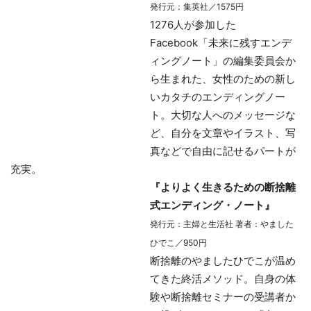
発行元：集英社／1575円
1276人が参加した
Facebook「未来に残すエンデ
ィングノート」の編集委員会か
ら生まれた、女性のための新し
いカタチのエンディングノー
ト。大切な人へのメッセージな
ど、自分を文章やイラスト、写
真などで自由に記せるパートが
充実。
『よりよく生きるための断捨離
式エンディング・ノート』
発行元：主婦と生活社 著者：やました
ひでこ／950円
断捨離のやましたひでこが温め
てきた終活メソッド。自身の体
験や断捨離セミナーの受講者か