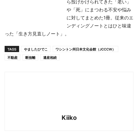
ら投げかけられてきた「老い」
や「死」にまつわる不安や悩み
に対してまとめた1冊。従来のエ
ンディングノートとはひと味違
った「生き方見直しノート」。
TAGS
やましたひでこ
ワシントン州日本文化会館（JCCCW）
不動産
断捨離
遺産相続
Kiiko