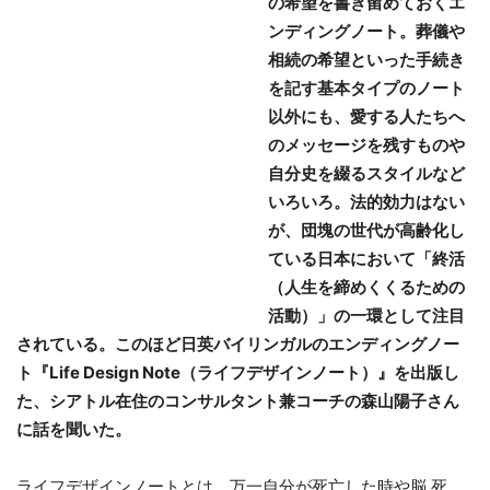
の希望を書き留め
ておくエ
ンディングノート。葬儀や
相続の希
望といった手続き
を記す基本タイプのノート
以
外にも、愛する人たちへ
のメッセージを残すも
のや
自分史を綴るスタイルなど
いろいろ。法
的効力はない
が、団塊の世代が高齢化し
ている
日本において「終活
（人生を締めくくるための
活動）」の一環として注目
されている。このほど
日英バイリンガルのエンディングノー
ト『Life
Design Note（ライフデザインノート）』を出版
し
た、シアトル在住のコンサルタント兼コーチ
の森山陽子さん
に話を聞いた。
ライフデザインノートとは、万一自分が死亡した時や脳 死、