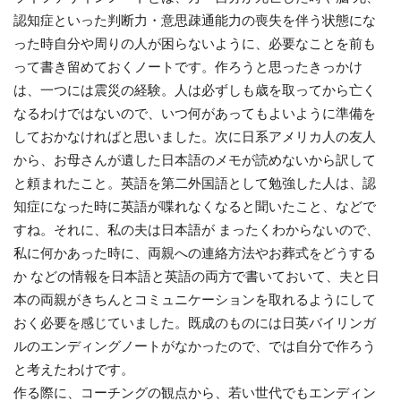
認知症といった判断力・意思疎通能力の喪失を伴う状態にな
った時自分や周りの人が困らないように、必要なことを前も
って書き留めておくノートです。作ろうと思ったきっかけ
は、一つには震災の経験。人は必ずしも歳を取ってから亡く
なるわけではないので、いつ何があってもよいように準備を
しておかなければと思いました。次に日系アメリカ人の友人
から、お母さんが遺した日本語のメモが読めないから訳して
と頼まれたこと。英語を第二外国語として勉強した人は、認
知症になった時に英語が喋れなくなると聞いたこと、などで
すね。それに、私の夫は日本語が まったくわからないので、
私に何かあった時に、両親への連絡方法やお葬式をどうする
か などの情報を日本語と英語の両方で書いておいて、夫と日
本の両親がきちんとコミュニケーションを取れるようにして
おく必要を感じていました。既成のものには日英バイリンガ
ルのエンディングノートがなかったので、では自分で作ろう
と考えたわけです。
作る際に、コーチングの観点から、若い世代でもエンディン