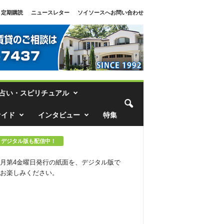
定期購読
ニュースレター
ソイソースへお問い合わせ
占い・スピリチュアル
ァイド
インタビュー
特集
デジタル版も配信中！
月第4金曜日発行の紙面を、デジタル版で
お楽しみください。