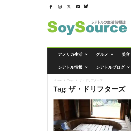
シ
ア
ト
ル
の
生
活
アメリカ生活
グルメ
美容
情
報
シアトル情報
シアトルブログ
誌
「
Home
Tags
ザ・ドリフターズ
ソ
Tag: ザ・ドリフターズ
イ
ソ
ー
ス
」