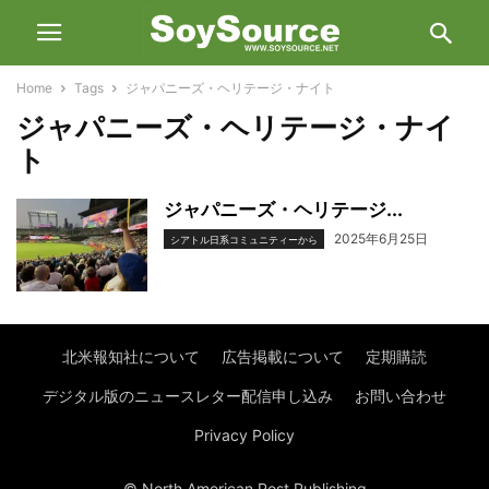
Home
Tags
ジャパニーズ・ヘリテージ・ナイト
ジャパニーズ・ヘリテージ・ナイ
ト
ジャパニーズ・ヘリテージ...
2025年6月25日
シアトル日系コミュニティーから
北米報知社について
広告掲載について
定期購読
デジタル版のニュースレター配信申し込み
お問い合わせ
Privacy Policy
© North American Post Publishing