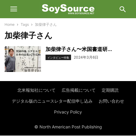
Home
Tags
加柴律子さん
加柴律子さん
加柴律子さん〜米国書道研...
2024年3月6日
インタビュー特集
北米報知社について
広告掲載について
定期購読
デジタル版のニュースレター配信申し込み
お問い合わせ
Privacy Policy
© North American Post Publishing