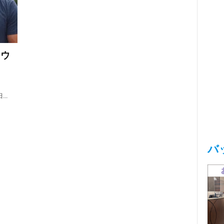
ーウ
..
バ