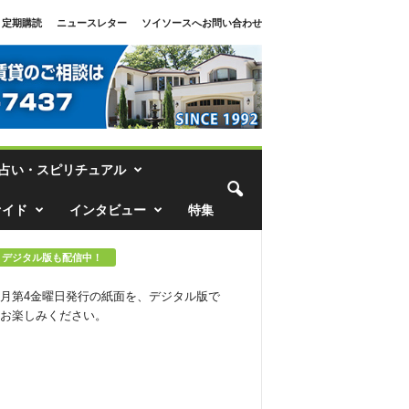
定期購読
ニュースレター
ソイソースへお問い合わせ
占い・スピリチュアル
ァイド
インタビュー
特集
デジタル版も配信中！
月第4金曜日発行の紙面を、デジタル版で
お楽しみください。