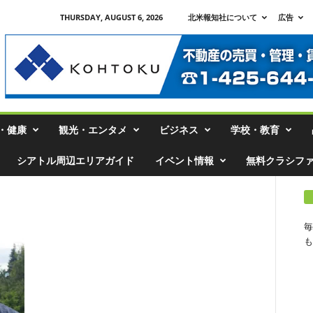
THURSDAY, AUGUST 6, 2026
北米報知社について
広告
・健康
観光・エンタメ
ビジネス
学校・教育
シアトル周辺エリアガイド
イベント情報
無料クラシフ
毎
も