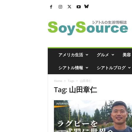
シ
ア
ト
ル
の
生
活
アメリカ生活
グルメ
美容
情
報
シアトル情報
シアトルブログ
誌
「
Home
Tags
山田章仁
ソ
Tag: 山田章仁
イ
ソ
ー
ス
」