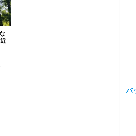
な
身近
.
バ