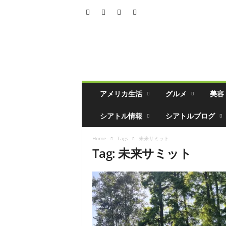
シ
ア
ト
ル
の
生
活
アメリカ生活
グルメ
美容
情
報
シアトル情報
シアトルブログ
誌
「
Home
Tags
未来サミット
ソ
Tag: 未来サミット
イ
ソ
ー
ス
」