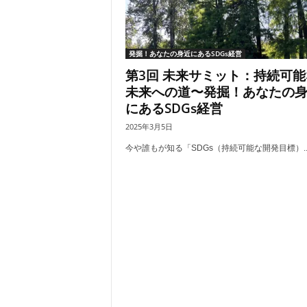
発掘！あなたの身近にあるSDGs経営
第3回 未来サミット：持続可能
未来への道〜発掘！あなたの
にあるSDGs経営
2025年3月5日
今や誰もが知る「SDGs（持続可能な開発目標）..