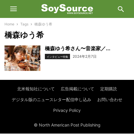
Home
Tags
橋森ゆう希
橋森ゆう希
橋森ゆう希さん〜音楽家／...
2024年2月7日
インタビュー特集
北米報知社について
広告掲載について
定期購読
デジタル版のニュースレター配信申し込み
お問い合わせ
Privacy Policy
© North American Post Publishing